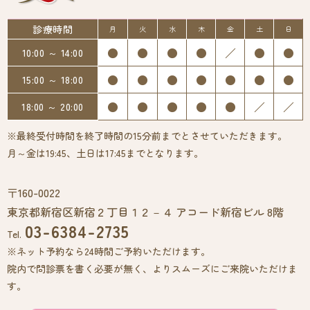
診療時間
月
火
水
木
金
土
日
●
●
●
●
／
●
●
10:00 ～ 14:00
●
●
●
●
●
●
●
15:00 ～ 18:00
●
●
●
●
●
／
／
18:00 ～ 20:00
※最終受付時間を終了時間の15分前までとさせていただきます。
月～金は19:45、土日は17:45までとなります。
〒160-0022
東京都新宿区新宿２丁目１２－４ アコード新宿ビル 8階
03-6384-2735
Tel.
※ネット予約なら24時間ご予約いただけます。
院内で問診票を書く必要が無く、よりスムーズにご来院いただけま
す。