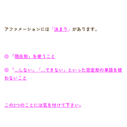
アファメーションには
「
決まり
」
があります。
◎ 「
現在形」を使うこと
◎ 「
…しない」「…できない」といった否定形の単語を使
わないこと
この2つのことには気を付けて下さい
。