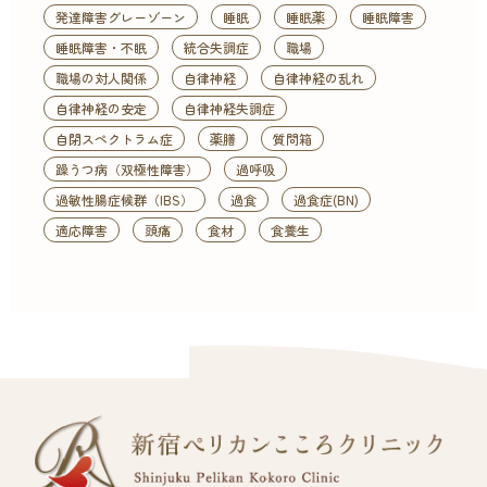
発達障害グレーゾーン
睡眠
睡眠薬
睡眠障害
睡眠障害・不眠
統合失調症
職場
職場の対人関係
自律神経
自律神経の乱れ
自律神経の安定
自律神経失調症
自閉スペクトラム症
薬膳
質問箱
躁うつ病（双極性障害）
過呼吸
過敏性腸症候群（IBS）
過食
過食症(BN)
適応障害
頭痛
食材
食養生