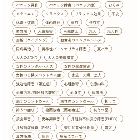
パニック発作
パニック障害（パニック症）
むくみ
メラトニン
リラックス
リラックス効果
不安
休職・復職
体内時計
依存
依存症
倦怠感
入眠障害
再発防止
冷え
冷え性
加齢（エイジング）
勤労者のメンタルヘルス
同病異治
境界性パーソナリティ障害
夏バテ
大人のADHD
大人の発達障害
女性のメンタルヘルス
女性の発達障害
女性の自閉スペクトラム症
家族・夫婦・恋人
強迫性障害（強迫症）
心理教育
心療内科
心療内科/精神科名著紹介
心身症
快眠法
怒りのコントロール
感情のコントロール
抑うつ
抑うつ症状
投薬治療（薬物療法）
抗うつ薬
摂食障害
更年期障害
月経前不快気分障害(PMDD）
月経前症候群（PMS）
柴胡加竜骨牡蛎湯
漢方
漢方療法
疲労
病気について