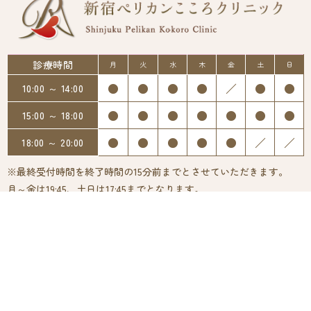
診療時間
月
火
水
木
金
土
日
●
●
●
●
／
●
●
10:00 ～ 14:00
●
●
●
●
●
●
●
15:00 ～ 18:00
●
●
●
●
●
／
／
18:00 ～ 20:00
※最終受付時間を終了時間の15分前までとさせていただきます。
月～金は19:45、土日は17:45までとなります。
〒160-0022
東京都新宿区新宿２丁目１２－４ アコード新宿ビル 8階
03-6384-2735
Tel.
※ネット予約なら24時間ご予約いただけます。
院内で問診票を書く必要が無く、よりスムーズにご来院いただけま