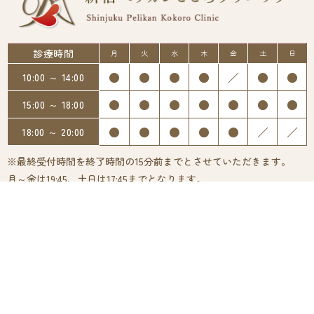
診療時間
月
火
水
木
金
土
日
●
●
●
●
／
●
●
10:00 ～ 14:00
●
●
●
●
●
●
●
15:00 ～ 18:00
●
●
●
●
●
／
／
18:00 ～ 20:00
※最終受付時間を終了時間の15分前までとさせていただきます。
月～金は19:45、土日は17:45までとなります。
〒160-0022
東京都新宿区新宿２丁目１２－４ アコード新宿ビル 8階
03-6384-2735
Tel.
※ネット予約なら24時間ご予約いただけます。
院内で問診票を書く必要が無く、よりスムーズにご来院いただけま
す。