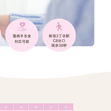
水
木
金
土
日