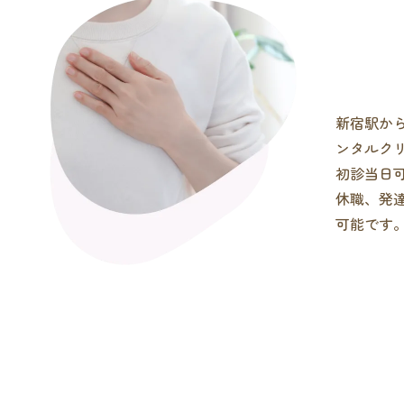
新宿駅か
ンタルク
初診当日
休職、発
可能です