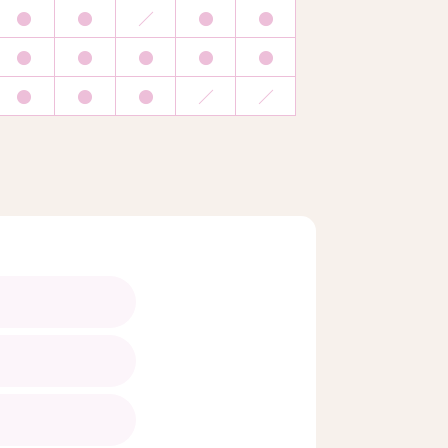
●
●
／
●
●
●
●
●
●
●
●
●
●
／
／