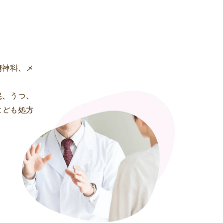
精神科、メ
眠、うつ、
なども処方