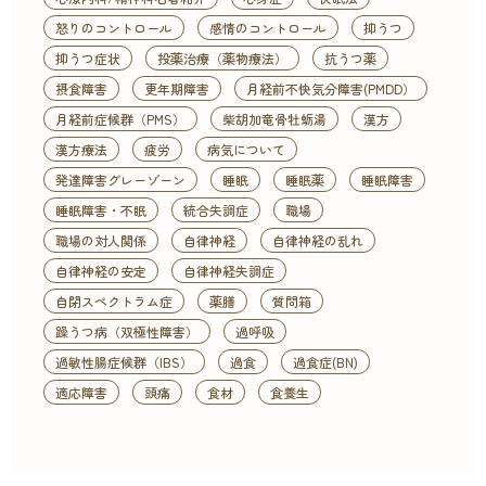
怒りのコントロール
感情のコントロール
抑うつ
抑うつ症状
投薬治療（薬物療法）
抗うつ薬
摂食障害
更年期障害
月経前不快気分障害(PMDD）
月経前症候群（PMS）
柴胡加竜骨牡蛎湯
漢方
漢方療法
疲労
病気について
発達障害グレーゾーン
睡眠
睡眠薬
睡眠障害
睡眠障害・不眠
統合失調症
職場
職場の対人関係
自律神経
自律神経の乱れ
自律神経の安定
自律神経失調症
自閉スペクトラム症
薬膳
質問箱
躁うつ病（双極性障害）
過呼吸
過敏性腸症候群（IBS）
過食
過食症(BN)
適応障害
頭痛
食材
食養生