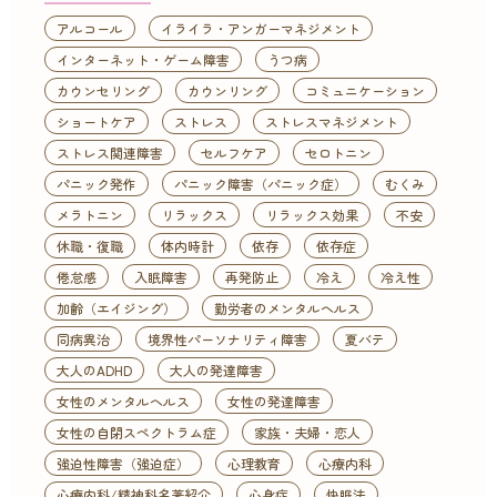
アルコール
イライラ・アンガーマネジメント
インターネット・ゲーム障害
うつ病
カウンセリング
カウンリング
コミュニケーション
ショートケア
ストレス
ストレスマネジメント
ストレス関連障害
セルフケア
セロトニン
パニック発作
パニック障害（パニック症）
むくみ
メラトニン
リラックス
リラックス効果
不安
休職・復職
体内時計
依存
依存症
倦怠感
入眠障害
再発防止
冷え
冷え性
加齢（エイジング）
勤労者のメンタルヘルス
同病異治
境界性パーソナリティ障害
夏バテ
大人のADHD
大人の発達障害
女性のメンタルヘルス
女性の発達障害
女性の自閉スペクトラム症
家族・夫婦・恋人
強迫性障害（強迫症）
心理教育
心療内科
心療内科/精神科名著紹介
心身症
快眠法