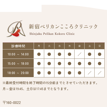
診療時間
月
火
水
木
金
土
日
●
●
●
●
／
●
●
10:00 ～ 14:00
●
●
●
●
●
●
●
15:00 ～ 18:00
●
●
●
●
●
／
／
18:00 ～ 20:00
※最終受付時間を終了時間の15分前までとさせていただきます。
月～金は19:45、土日は17:45までとなります。
〒160-0022