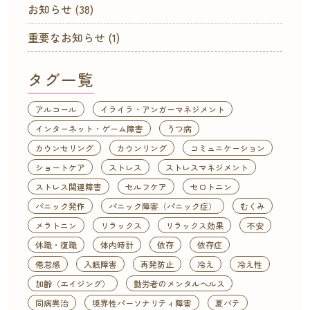
お知らせ
(38)
重要なお知らせ
(1)
タグ一覧
アルコール
イライラ・アンガーマネジメント
インターネット・ゲーム障害
うつ病
カウンセリング
カウンリング
コミュニケーション
ショートケア
ストレス
ストレスマネジメント
ストレス関連障害
セルフケア
セロトニン
パニック発作
パニック障害（パニック症）
むくみ
メラトニン
リラックス
リラックス効果
不安
休職・復職
体内時計
依存
依存症
倦怠感
入眠障害
再発防止
冷え
冷え性
加齢（エイジング）
勤労者のメンタルヘルス
同病異治
境界性パーソナリティ障害
夏バテ