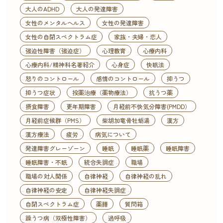
大人のADHD
大人の発達障害
女性のメンタルヘルス
女性の発達障害
女性の自閉スペクトラム症
家族・夫婦・恋人
強迫性障害（強迫症）
心理教育
心療内科
心療内科/精神科名著紹介
心身症
快眠法
怒りのコントロール
感情のコントロール
抑うつ
抑うつ症状
投薬治療（薬物療法）
抗うつ薬
摂食障害
更年期障害
月経前不快気分障害(PMDD）
月経前症候群（PMS）
柴胡加竜骨牡蛎湯
漢方
漢方療法
疲労
病気について
発達障害グレーゾーン
睡眠
睡眠薬
睡眠障害
睡眠障害・不眠
統合失調症
職場
職場の対人関係
自律神経
自律神経の乱れ
自律神経の安定
自律神経失調症
自閉スペクトラム症
薬膳
質問箱
躁うつ病（双極性障害）
過呼吸