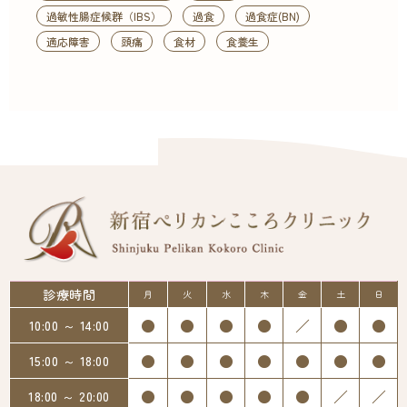
過敏性腸症候群（IBS）
過食
過食症(BN)
適応障害
頭痛
食材
食養生
診療時間
月
火
水
木
金
土
日
●
●
●
●
／
●
●
10:00 ～ 14:00
●
●
●
●
●
●
●
15:00 ～ 18:00
●
●
●
●
●
／
／
18:00 ～ 20:00