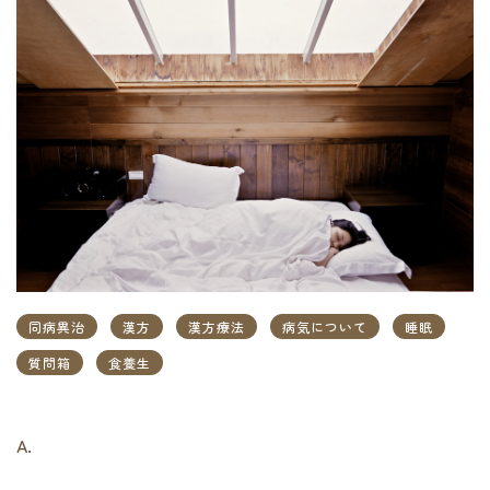
同病異治
漢方
漢方療法
病気について
睡眠
質問箱
食養生
A.