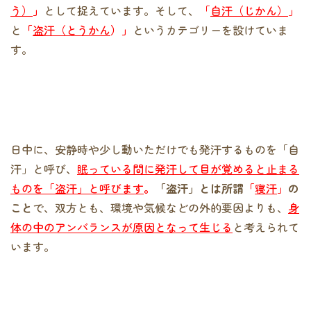
う）
」
として捉えています。そして、
「
自汗（じかん）
」
と
「
盗汗（とうかん
）」
というカテゴリーを設けていま
す。
日中に、安静時や少し動いただけでも発汗するものを「自
汗」と呼び、
眠っている間に発汗して目が覚めると止まる
ものを「盗汗」と呼びます
。
「盗汗」とは所謂
「
寝汗
」
の
こと
で、双方とも、環境や気候などの外的要因よりも、
身
体の中のアンバランスが原因となって生じる
と考えられて
います。