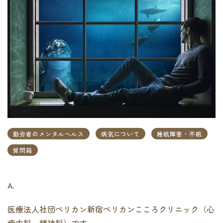
勤労者のメンタルヘルス
病気について
睡眠障害・不眠
質問箱
A.
医療法人社団ペリカン新宿ペリカンこころクリニック（心
療内科、精神科）です。