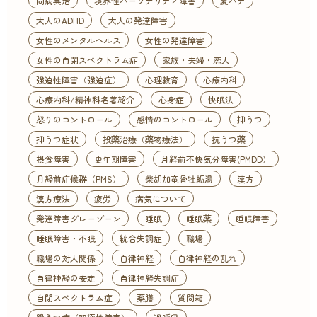
同病異治
境界性パーソナリティ障害
夏バテ
大人のADHD
大人の発達障害
女性のメンタルヘルス
女性の発達障害
女性の自閉スペクトラム症
家族・夫婦・恋人
強迫性障害（強迫症）
心理教育
心療内科
心療内科/精神科名著紹介
心身症
快眠法
怒りのコントロール
感情のコントロール
抑うつ
抑うつ症状
投薬治療（薬物療法）
抗うつ薬
摂食障害
更年期障害
月経前不快気分障害(PMDD）
月経前症候群（PMS）
柴胡加竜骨牡蛎湯
漢方
漢方療法
疲労
病気について
発達障害グレーゾーン
睡眠
睡眠薬
睡眠障害
睡眠障害・不眠
統合失調症
職場
職場の対人関係
自律神経
自律神経の乱れ
自律神経の安定
自律神経失調症
自閉スペクトラム症
薬膳
質問箱