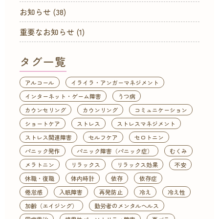
お知らせ
(38)
重要なお知らせ
(1)
タグ一覧
アルコール
イライラ・アンガーマネジメント
インターネット・ゲーム障害
うつ病
カウンセリング
カウンリング
コミュニケーション
ショートケア
ストレス
ストレスマネジメント
ストレス関連障害
セルフケア
セロトニン
パニック発作
パニック障害（パニック症）
むくみ
メラトニン
リラックス
リラックス効果
不安
休職・復職
体内時計
依存
依存症
倦怠感
入眠障害
再発防止
冷え
冷え性
加齢（エイジング）
勤労者のメンタルヘルス