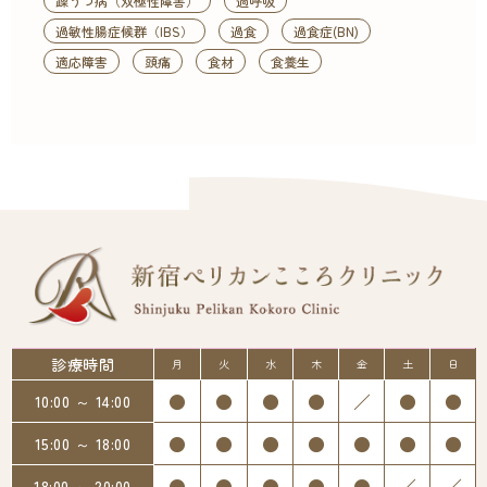
躁うつ病（双極性障害）
過呼吸
過敏性腸症候群（IBS）
過食
過食症(BN)
適応障害
頭痛
食材
食養生
診療時間
月
火
水
木
金
土
日
●
●
●
●
／
●
●
10:00 ～ 14:00
●
●
●
●
●
●
●
15:00 ～ 18:00
●
●
●
●
●
／
／
18:00 ～ 20:00