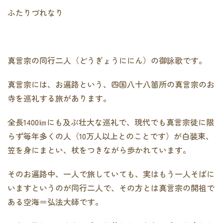
ふたりづれなり
真言宗の同行二人（どうぎょうににん）の御詠歌です。
真言宗には、お遍路という、四国八十八箇所の真言宗のお
寺を巡礼する旅があります。
全長1400㎞にも及ぶ壮大な巡礼で、現代でも真言宗徒に限
らず毎年多くの人（10万人以上とのことです）が白装束、
笠を身にまとい、杖をつきながら歩かれています。
そのお遍路中、一人で旅していても、実はもう一人そばに
いますというのが同行二人で、その方とは真言宗の開祖で
ある空海＝弘法大師です。