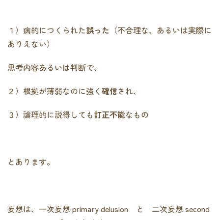
１）病的につくられた
誤った
（不合理な、あるいは実際に
ありえない）
思考内容あるいは判断で、
２）根拠が薄弱なのに強く
確信
され、
３）論理的に説得しても
訂正不能
なもの
とあります。
妄想は、一次妄想 primary delusion と 二次妄想 second