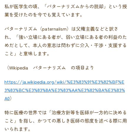
私が医学生の頃、「パターナリズムからの脱却」という授
業を受けたのを今でも覚えています。
パターナリズム（paternalism）は父権主義などと訳さ
れ、「強い立場にある者が、弱い立場にある者の利益のた
めだとして、本人の意志は問わずに介入・干渉・支援する
こと」と意味します。
（Wikipedia パターナリズム の項目より
https://ja.wikipedia.org/wiki/%E3%83%91%E3%82%BF%E
3%83%BC%E3%83%8A%E3%83%AA%E3%82%BA%E3%83%
A0
）
特に医療の世界では「治療方針等を医師が一方的に決める
こと」を指し、かつての悪しき医師の態度を述べる際に用
いられます。