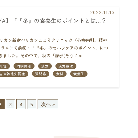
2022.11.13
Q/A】「『冬』の食養生のポイントとは…？
団ペリカン新宿ペリカンこころクリニック（心療内科、精神
ラムにて前回・「『冬』のセルフケアのポイント」につ
きました。その中で、秋の「燥邪(そうじゃ …
え性
同病異治
漢方
漢方療法
自律神経失調症
質問箱
食材
食養生
2
3
4
5
次へ »