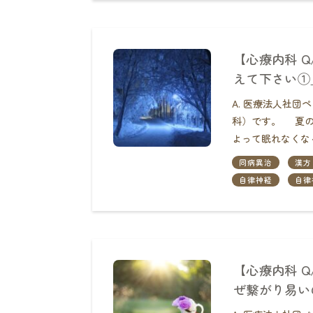
【心療内科 
えて下さい①
A. 医療法人社
科）です。 夏の
よって眠れなくなる
同病異治
漢方
自律神経
自律
【心療内科 
ぜ繋がり易い