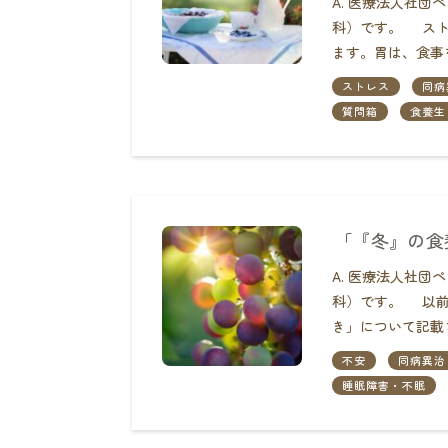
A. 医療法人社
科）です。 スト
ます。胃は、食事
ストレス
同病
質問箱
食養生
「『冬』の食
A. 医療法人社
科）です。 以前
き」について記載
不安
同病異治
睡眠障害・不眠