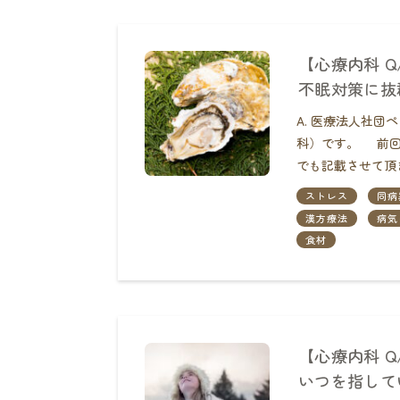
【心療内科 
不眠対策に抜
A. 医療法人社
科）です。 前回
でも記載させて頂
ストレス
同病
漢方療法
病気
食材
【心療内科 
いつを指して