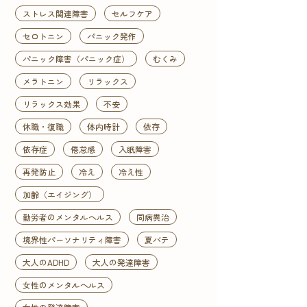
ストレス関連障害
セルフケア
セロトニン
パニック発作
パニック障害（パニック症）
むくみ
メラトニン
リラックス
リラックス効果
不安
休職・復職
体内時計
依存
依存症
倦怠感
入眠障害
再発防止
冷え
冷え性
加齢（エイジング）
勤労者のメンタルヘルス
同病異治
境界性パーソナリティ障害
夏バテ
大人のADHD
大人の発達障害
女性のメンタルヘルス