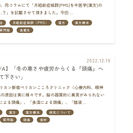
同コラムにて「月経前症候群(PMS)を中医学(漢方)の
…？」を記載させて頂きました。今回 …
治
月経前症候群（PMS）
漢方
漢方療法
質問箱
食養生
2022.12.19
Q/A】「冬の寒さや疲労からくる『頭痛』へ
て下さい」
団ペリカン新宿ペリカンこころクリニック（心療内科、精神
の原因は実に様々です。脳の器質的に異常がみられない
による頭痛」、「多湿による頭痛」、「陰液 …
漢方
漢方療法
病気について
質問箱
頭痛
食材