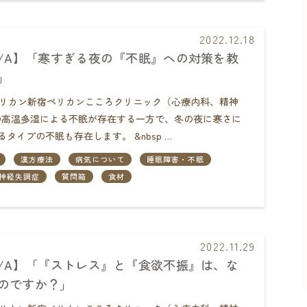
2022.12.18
Q/A】「寒すぎる夜の『不眠』への対策を教
」
団ペリカン新宿ペリカンこころクリニック（心療内科、精神
高温多湿による不眠が存在する一方で、冬の夜に寒さに
タイプの不眠も存在します。 &nbsp …
漢方療法
病気について
睡眠障害・不眠
神経失調症
質問箱
食材
2022.11.29
Q/A】「『ストレス』と『食欲不振』は、な
のですか？」