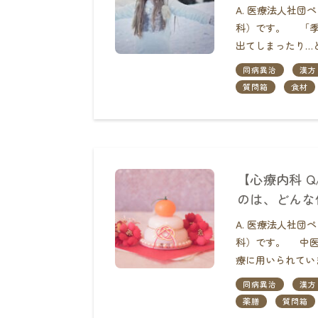
A. 医療法人社
科）です。 「季
出てしまったり…
同病異治
漢方
質問箱
食材
【心療内科 
のは、どんな
A. 医療法人社
科）です。 中医
療に用いられてい
同病異治
漢方
薬膳
質問箱