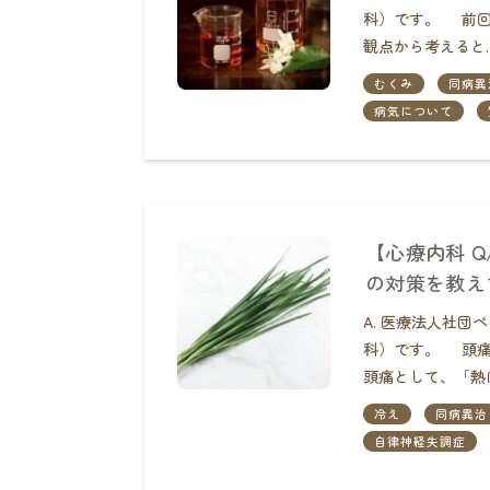
科）です。 前回、
観点から考えると
むくみ
同病異
病気について
【心療内科 
の対策を教え
A. 医療法人社
科）です。 頭痛
頭痛として、「熱
冷え
同病異治
自律神経失調症