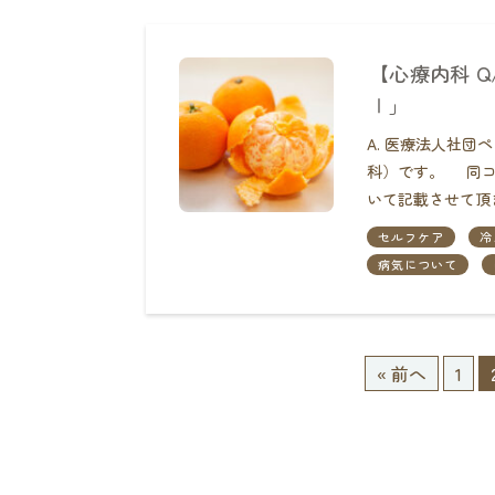
【心療内科 
Ⅰ」
A. 医療法人社
科）です。 同コ
いて記載させて頂
セルフケア
冷
病気について
« 前へ
1