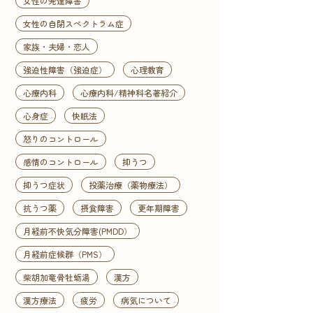
女性の発達障害
女性の自閉スペクトラム症
家族・夫婦・恋人
強迫性障害（強迫症）
心理教育
心療内科
心療内科/精神科名著紹介
心身症
快眠法
怒りのコントロール
感情のコントロール
抑うつ
抑うつ症状
投薬治療（薬物療法）
抗うつ薬
摂食障害
更年期障害
月経前不快気分障害(PMDD）
月経前症候群（PMS）
柴胡加竜骨牡蛎湯
漢方
漢方療法
疲労
病気について