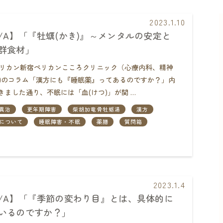
2023.1.10
Q/A】「『牡蠣(かき)』～メンタルの安定と
群食材」
団ペリカン新宿ペリカンこころクリニック（心療内科、精神
のコラム「漢方にも『睡眠薬』ってあるのですか？」内
きました通り、不眠には「血(けつ)」が関 …
異治
更年期障害
柴胡加竜骨牡蛎湯
漢方
について
睡眠障害・不眠
薬膳
質問箱
2023.1.4
Q/A】「『季節の変わり目』とは、具体的に
いるのですか？」