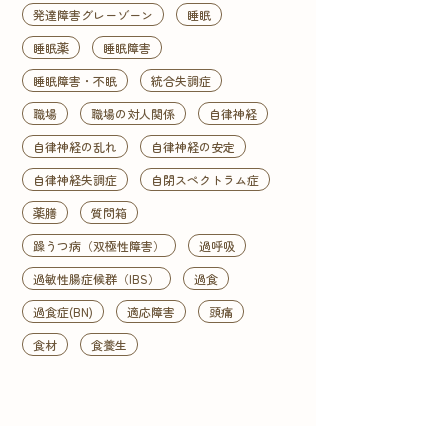
発達障害グレーゾーン
睡眠
睡眠薬
睡眠障害
睡眠障害・不眠
統合失調症
職場
職場の対人関係
自律神経
自律神経の乱れ
自律神経の安定
自律神経失調症
自閉スペクトラム症
薬膳
質問箱
躁うつ病（双極性障害）
過呼吸
過敏性腸症候群（IBS）
過食
過食症(BN)
適応障害
頭痛
食材
食養生