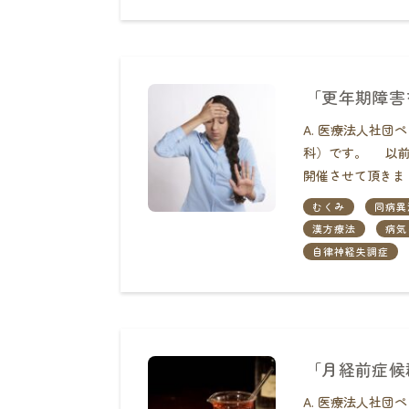
「更年期障害
A. 医療法人社
科）です。 以前
開催させて頂きまし
むくみ
同病異
漢方療法
病気
自律神経失調症
「月経前症候
A. 医療法人社