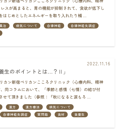
団ペリカン新宿ペリカンこころクリニック（心療内科、精神
レスが高まると、胃の機能が抑制されて、食欲が低下し
をはじめとしたエネルギーを取り入れたり補 …
異治
病気について
自律神経
自律神経失調症
2022.11.16
養生のポイントとは…？Ⅱ」
団ペリカン新宿ペリカンこころクリニック（心療内科、精神
、同コラムにおいて、「季節と感情（七情）の結び付
させて頂きました（参照：『秋になると涙もろ …
漢方
漢方療法
病気について
自律神経失調症
質問箱
食材
食養生