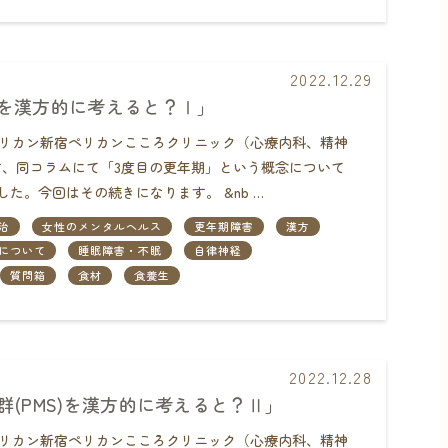
2022.12.29
を漢方的に考えると？Ⅰ」
団ペリカン新宿ペリカンこころクリニック（心療内科、精神
、同コラムにて「3度目の更年期」という概念について
た。今回はその続きになります。 &nb …
治
女性のメンタルヘルス
更年期障害
漢方
について
睡眠障害・不眠
自律神経
質問箱
食材
食養生
2022.12.28
群(PMS)を漢方的に考えると？Ⅱ」
団ペリカン新宿ペリカンこころクリニック（心療内科、精神