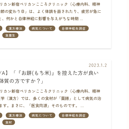
団ペリカン新宿ペリカンこころクリニック（心療内科、精神
節の変わり目」は、よく体調を崩されたり、疲労が急に
と、何かと自律神経に影響を与えがちな時期 …
漢方療法
病気について
自律神経失調症
食養生
2023.1.2
Q/A】「『お餅(もち米)』を控えた方が良い
体質の方ですか？」
団ペリカン新宿ペリカンこころクリニック（心療内科、精神
学（漢方）では、多くの食材が「薬膳」として病気の治
ます。まさに、「医食同源」そのものです。 …
漢方療法
病気について
自律神経失調症
食材