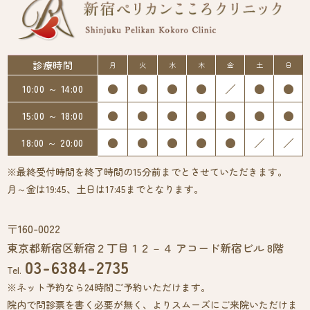
診療時間
月
火
水
木
金
土
日
●
●
●
●
／
●
●
10:00 ～ 14:00
●
●
●
●
●
●
●
15:00 ～ 18:00
●
●
●
●
●
／
／
18:00 ～ 20:00
※最終受付時間を終了時間の15分前までとさせていただきます。
月～金は19:45、土日は17:45までとなります。
〒160-0022
東京都新宿区新宿２丁目１２－４ アコード新宿ビル 8階
03-6384-2735
Tel.
※ネット予約なら24時間ご予約いただけます。
院内で問診票を書く必要が無く、よりスムーズにご来院いただけま