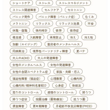
ショートケア
ストレス
ストレスマネジメント
ストレス関連障害
セルフケア
セロトニン
パニック発作
パニック障害（パニック症）
むくみ
メラトニン
リラックス
リラックス効果
不安
休職・復職
体内時計
依存
依存症
倦怠感
入眠障害
再発防止
冷え
冷え性
加齢（エイジング）
勤労者のメンタルヘルス
同病異治
境界性パーソナリティ障害
夏バテ
大人のADHD
大人の発達障害
女性のメンタルヘルス
女性の発達障害
女性の自閉スペクトラム症
家族・夫婦・恋人
強迫性障害（強迫症）
心理教育
心療内科
心療内科/精神科名著紹介
心身症
快眠法
怒りのコントロール
感情のコントロール
抑うつ
抑うつ症状
投薬治療（薬物療法）
抗うつ薬
摂食障害
更年期障害
月経前不快気分障害(PMDD）