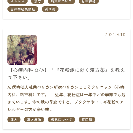
ストレス
漢方
病気について
自律神経
自律神経失調症
質問箱
2021.9.10
【心療内科 Q/A】「『花粉症に効く漢方薬』を教え
て下さい」
A. 医療法人社団ペリカン新宿ペリカンこころクリニック（心療
内科、精神科）です。 近年、花粉症は一年中どの季節でも起
きています。今の秋の季節ですと、ブタクサやヨモギ花粉のア
レルギーの方が辛い季 …
漢方
漢方療法
病気について
質問箱