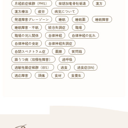
月経前症候群（PMS）
柴胡加竜骨牡蛎湯
漢方
漢方療法
疲労
病気について
発達障害グレーゾーン
睡眠
睡眠薬
睡眠障害
睡眠障害・不眠
統合失調症
職場
職場の対人関係
自律神経
自律神経の乱れ
自律神経の安定
自律神経失調症
自閉スペクトラム症
薬膳
質問箱
躁うつ病（双極性障害）
過呼吸
過敏性腸症候群（IBS）
過食
過食症(BN)
適応障害
頭痛
食材
食養生