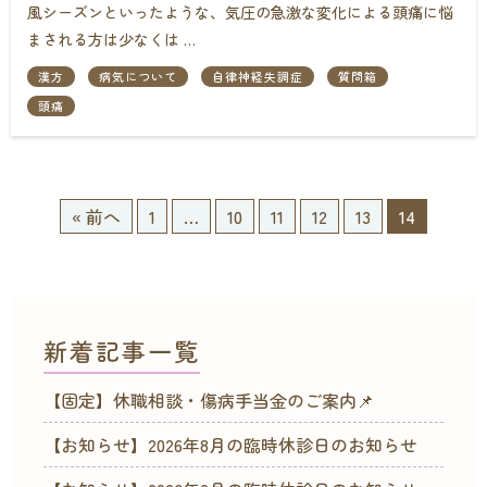
風シーズンといったような、気圧の急激な変化による頭痛に悩
まされる方は少なくは …
漢方
病気について
自律神経失調症
質問箱
頭痛
« 前へ
1
…
10
11
12
13
14
新着記事一覧
【固定】休職相談・傷病手当金のご案内📌
【お知らせ】2026年8月の臨時休診日のお知らせ