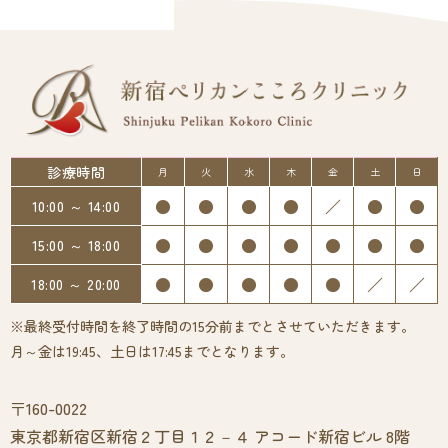
診療時間
月
火
水
木
金
土
日
●
●
●
●
／
●
●
10:00 ～ 14:00
●
●
●
●
●
●
●
15:00 ～ 18:00
●
●
●
●
●
／
／
18:00 ～ 20:00
※最終受付時間を終了時間の15分前までとさせていただきます。
月～金は19:45、土日は17:45までとなります。
〒160-0022
東京都新宿区新宿２丁目１２－４ アコード新宿ビル 8階