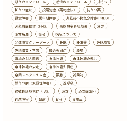
怒りのコントロール
感情のコントロール
抑うつ
抑うつ症状
投薬治療（薬物療法）
抗うつ薬
摂食障害
更年期障害
月経前不快気分障害(PMDD）
月経前症候群（PMS）
柴胡加竜骨牡蛎湯
漢方
漢方療法
疲労
病気について
発達障害グレーゾーン
睡眠
睡眠薬
睡眠障害
睡眠障害・不眠
統合失調症
職場
職場の対人関係
自律神経
自律神経の乱れ
自律神経の安定
自律神経失調症
自閉スペクトラム症
薬膳
質問箱
躁うつ病（双極性障害）
過呼吸
過敏性腸症候群（IBS）
過食
過食症(BN)
適応障害
頭痛
食材
食養生