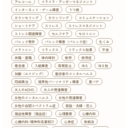
アルコール
イライラ・アンガーマネジメント
インターネット・ゲーム障害
うつ病
カウンセリング
カウンリング
コミュニケーション
ショートケア
ストレス
ストレスマネジメント
ストレス関連障害
セルフケア
セロトニン
パニック発作
パニック障害（パニック症）
むくみ
メラトニン
リラックス
リラックス効果
不安
休職・復職
体内時計
依存
依存症
倦怠感
入眠障害
再発防止
冷え
冷え性
加齢（エイジング）
勤労者のメンタルヘルス
同病異治
境界性パーソナリティ障害
夏バテ
大人のADHD
大人の発達障害
女性のメンタルヘルス
女性の発達障害
女性の自閉スペクトラム症
家族・夫婦・恋人
強迫性障害（強迫症）
心理教育
心療内科
心療内科/精神科名著紹介
心身症
快眠法