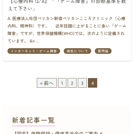
【心療内科 Q/A】「『ゲーム障害』の診断基準を教
えて下さい」
A. 医療法人社団ペリカン新宿ペリカンこころクリニック（心療
内科、精神科）です。 近年話題に上がることに多い「ゲーム
障害」ですが、世界保健機構(WHO)では、次のように定義され
ています。 &n …
インターネット・ゲーム障害
病気について
質問箱
« 前へ
1
2
3
4
新着記事一覧
【固定】休職相談・傷病手当金のご案内📌