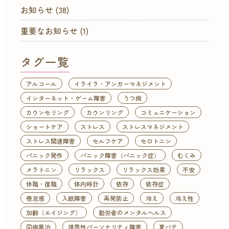
お知らせ
(38)
重要なお知らせ
(1)
タグ一覧
アルコール
イライラ・アンガーマネジメント
インターネット・ゲーム障害
うつ病
カウンセリング
カウンリング
コミュニケーション
ショートケア
ストレス
ストレスマネジメント
ストレス関連障害
セルフケア
セロトニン
パニック発作
パニック障害（パニック症）
むくみ
メラトニン
リラックス
リラックス効果
不安
休職・復職
体内時計
依存
依存症
倦怠感
入眠障害
再発防止
冷え
冷え性
加齢（エイジング）
勤労者のメンタルヘルス
同病異治
境界性パーソナリティ障害
夏バテ