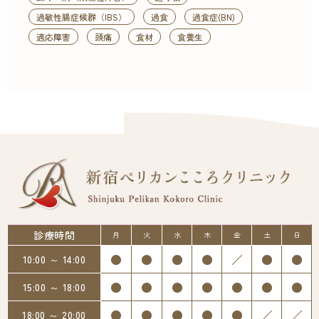
過敏性腸症候群（IBS）
過食
過食症(BN)
適応障害
頭痛
食材
食養生
診療時間
月
火
水
木
金
土
日
●
●
●
●
／
●
●
10:00 ～ 14:00
●
●
●
●
●
●
●
15:00 ～ 18:00
●
●
●
●
●
／
／
18:00 ～ 20:00