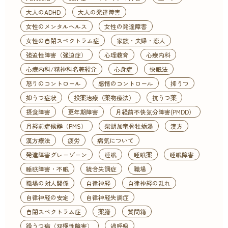
大人のADHD
大人の発達障害
女性のメンタルヘルス
女性の発達障害
女性の自閉スペクトラム症
家族・夫婦・恋人
強迫性障害（強迫症）
心理教育
心療内科
心療内科/精神科名著紹介
心身症
快眠法
怒りのコントロール
感情のコントロール
抑うつ
抑うつ症状
投薬治療（薬物療法）
抗うつ薬
摂食障害
更年期障害
月経前不快気分障害(PMDD）
月経前症候群（PMS）
柴胡加竜骨牡蛎湯
漢方
漢方療法
疲労
病気について
発達障害グレーゾーン
睡眠
睡眠薬
睡眠障害
睡眠障害・不眠
統合失調症
職場
職場の対人関係
自律神経
自律神経の乱れ
自律神経の安定
自律神経失調症
自閉スペクトラム症
薬膳
質問箱
躁うつ病（双極性障害）
過呼吸