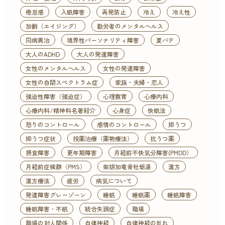
倦怠感
入眠障害
再発防止
冷え
冷え性
加齢（エイジング）
勤労者のメンタルヘルス
同病異治
境界性パーソナリティ障害
夏バテ
大人のADHD
大人の発達障害
女性のメンタルヘルス
女性の発達障害
女性の自閉スペクトラム症
家族・夫婦・恋人
強迫性障害（強迫症）
心理教育
心療内科
心療内科/精神科名著紹介
心身症
快眠法
怒りのコントロール
感情のコントロール
抑うつ
抑うつ症状
投薬治療（薬物療法）
抗うつ薬
摂食障害
更年期障害
月経前不快気分障害(PMDD）
月経前症候群（PMS）
柴胡加竜骨牡蛎湯
漢方
漢方療法
疲労
病気について
発達障害グレーゾーン
睡眠
睡眠薬
睡眠障害
睡眠障害・不眠
統合失調症
職場
職場の対人関係
自律神経
自律神経の乱れ