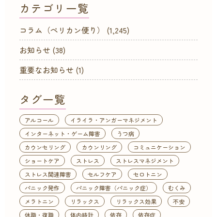
カテゴリ一覧
コラム（ペリカン便り）
(1,245)
お知らせ
(38)
重要なお知らせ
(1)
タグ一覧
アルコール
イライラ・アンガーマネジメント
インターネット・ゲーム障害
うつ病
カウンセリング
カウンリング
コミュニケーション
ショートケア
ストレス
ストレスマネジメント
ストレス関連障害
セルフケア
セロトニン
パニック発作
パニック障害（パニック症）
むくみ
メラトニン
リラックス
リラックス効果
不安
休職・復職
体内時計
依存
依存症