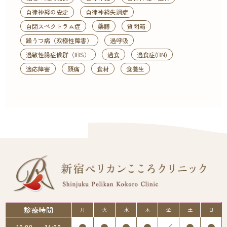
自律神経の安定
自律神経失調症
自閉スペクトラム症
薬膳
質問箱
躁うつ病（双極性障害）
過呼吸
過敏性腸症候群（IBS）
過食
過食症(BN)
適応障害
頭痛
食材
食養生
診療時間
月
火
水
木
金
土
日