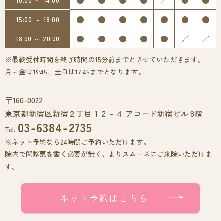
●
●
●
●
／
●
●
10:00 ～ 14:00
●
●
●
●
●
●
●
15:00 ～ 18:00
●
●
●
●
●
／
／
18:00 ～ 20:00
※最終受付時間を終了時間の15分前までとさせていただきます。
月～金は19:45、土日は17:45までとなります。
〒160-0022
東京都新宿区新宿２丁目１２－４ アコード新宿ビル 8階
03-6384-2735
Tel.
※ネット予約なら24時間ご予約いただけます。
院内で問診票を書く必要が無く、よりスムーズにご来院いただけま
す。
ネット予約はこちら