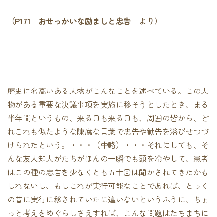
（P171 おせっかいな励ましと忠告
より）
歴史に名高いある人物がこんなことを述べている。この人
物がある重要な決議事項を実施に移そうとしたとき、まる
半年間というもの、来る日も来る日も、周囲の皆から、ど
れこれも似たような陳腐な言葉で忠告や勧告を浴びせつづ
けられたという。・・・（中略）・・・それにしても、そ
んな友人知人がたちがほんの一瞬でも頭を冷やして、患者
はこの種の忠告を少なくとも五十回は聞かされてきたかも
しれないし、もしこれが実行可能なことであれば、とっく
の昔に実行に移されていたに違いないというふうに、ちょ
っと考えをめぐらしさえすれば、こんな問題はたちまちに