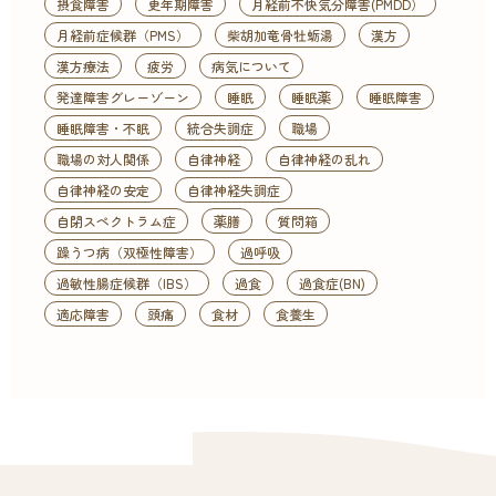
摂食障害
更年期障害
月経前不快気分障害(PMDD）
月経前症候群（PMS）
柴胡加竜骨牡蛎湯
漢方
漢方療法
疲労
病気について
発達障害グレーゾーン
睡眠
睡眠薬
睡眠障害
睡眠障害・不眠
統合失調症
職場
職場の対人関係
自律神経
自律神経の乱れ
自律神経の安定
自律神経失調症
自閉スペクトラム症
薬膳
質問箱
躁うつ病（双極性障害）
過呼吸
過敏性腸症候群（IBS）
過食
過食症(BN)
適応障害
頭痛
食材
食養生