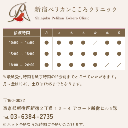
診療時間
月
火
水
木
金
土
日
●
●
●
●
／
●
●
10:00 ～ 14:00
●
●
●
●
●
●
●
15:00 ～ 18:00
●
●
●
●
●
／
／
18:00 ～ 20:00
※最終受付時間を終了時間の15分前までとさせていただきます。
月～金は19:45、土日は17:45までとなります。
〒160-0022
東京都新宿区新宿２丁目１２－４ アコード新宿ビル 8階
03-6384-2735
Tel.
※ネット予約なら24時間ご予約いただけます。