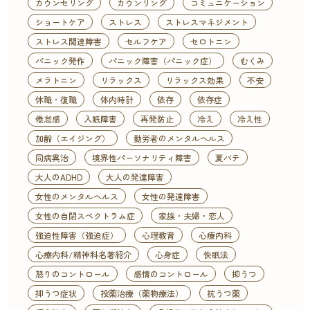
カウンセリング
カウンリング
コミュニケーション
ショートケア
ストレス
ストレスマネジメント
ストレス関連障害
セルフケア
セロトニン
パニック発作
パニック障害（パニック症）
むくみ
メラトニン
リラックス
リラックス効果
不安
休職・復職
体内時計
依存
依存症
倦怠感
入眠障害
再発防止
冷え
冷え性
加齢（エイジング）
勤労者のメンタルヘルス
同病異治
境界性パーソナリティ障害
夏バテ
大人のADHD
大人の発達障害
女性のメンタルヘルス
女性の発達障害
女性の自閉スペクトラム症
家族・夫婦・恋人
強迫性障害（強迫症）
心理教育
心療内科
心療内科/精神科名著紹介
心身症
快眠法
怒りのコントロール
感情のコントロール
抑うつ
抑うつ症状
投薬治療（薬物療法）
抗うつ薬