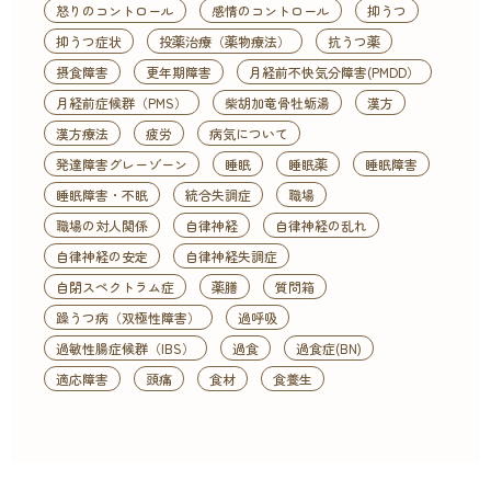
怒りのコントロール
感情のコントロール
抑うつ
抑うつ症状
投薬治療（薬物療法）
抗うつ薬
摂食障害
更年期障害
月経前不快気分障害(PMDD）
月経前症候群（PMS）
柴胡加竜骨牡蛎湯
漢方
漢方療法
疲労
病気について
発達障害グレーゾーン
睡眠
睡眠薬
睡眠障害
睡眠障害・不眠
統合失調症
職場
職場の対人関係
自律神経
自律神経の乱れ
自律神経の安定
自律神経失調症
自閉スペクトラム症
薬膳
質問箱
躁うつ病（双極性障害）
過呼吸
過敏性腸症候群（IBS）
過食
過食症(BN)
適応障害
頭痛
食材
食養生