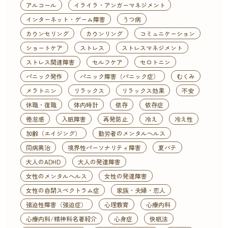
アルコール
イライラ・アンガーマネジメント
インターネット・ゲーム障害
うつ病
カウンセリング
カウンリング
コミュニケーション
ショートケア
ストレス
ストレスマネジメント
ストレス関連障害
セルフケア
セロトニン
パニック発作
パニック障害（パニック症）
むくみ
メラトニン
リラックス
リラックス効果
不安
休職・復職
体内時計
依存
依存症
倦怠感
入眠障害
再発防止
冷え
冷え性
加齢（エイジング）
勤労者のメンタルヘルス
同病異治
境界性パーソナリティ障害
夏バテ
大人のADHD
大人の発達障害
女性のメンタルヘルス
女性の発達障害
女性の自閉スペクトラム症
家族・夫婦・恋人
強迫性障害（強迫症）
心理教育
心療内科
心療内科/精神科名著紹介
心身症
快眠法