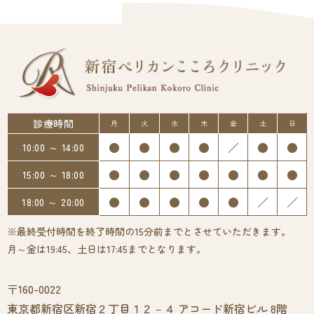
診療時間
月
火
水
木
金
土
日
●
●
●
●
／
●
●
10:00 ～ 14:00
●
●
●
●
●
●
●
15:00 ～ 18:00
●
●
●
●
●
／
／
18:00 ～ 20:00
※最終受付時間を終了時間の15分前までとさせていただきます。
月～金は19:45、土日は17:45までとなります。
〒160-0022
東京都新宿区新宿２丁目１２－４ アコード新宿ビル 8階