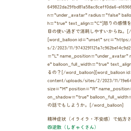
649822da29fbd81a58ac8ceff0da6-e16966
n=”under_avatar” radius=”false” ball
h=”true” text_align=”C”]怒り
目の使い過ぎで消耗しやすいからね。[/word
[word_balloon id=”unset” src=”https:/
s/2/2023/11/9743291121a7c962be14c9d2
=”L” name_position=”under_avatar” r
e” balloon_full_width=”true
るの？[/word_balloon][word_balloon id=”
content/uploads/sites/2/2023/11/19e6
size=”M” position=”R” name_position=
on_shadow=”true” balloon_full_
の話でもしようか。[/word_balloon]
精神症状（イライラ・不安感）で処方
四逆散（しぎゃくさん）