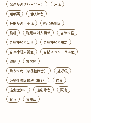
発達障害グレーゾーン
睡眠
睡眠薬
睡眠障害
睡眠障害・不眠
統合失調症
職場
職場の対人関係
自律神経
自律神経の乱れ
自律神経の安定
自律神経失調症
自閉スペクトラム症
薬膳
質問箱
躁うつ病（双極性障害）
過呼吸
過敏性腸症候群（IBS）
過食
過食症(BN)
適応障害
頭痛
食材
食養生