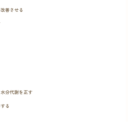
を改善させる
す
る
、水分代謝を正す
善する