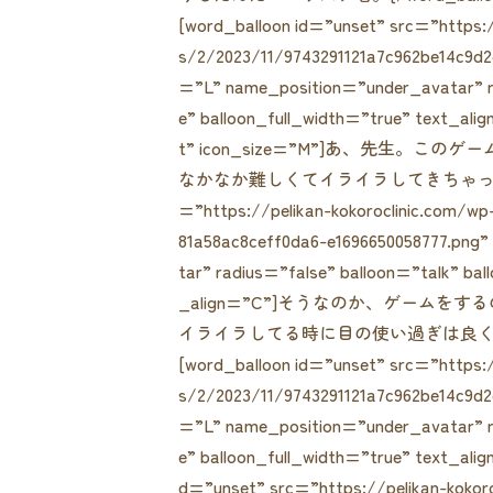
[word_balloon id=”unset” src=”https:/
s/2/2023/11/9743291121a7c962be14c9d2
=”L” name_position=”under_avatar” r
e” balloon_full_width=”true” text_al
t” icon_size=”M”]あ、先生。この
なかなか難しくてイライラしてきちゃって。[/word_
=”https://pelikan-kokoroclinic.com/w
81a58ac8ceff0da6-e1696650058777.png
tar” radius=”false” balloon=”talk” ba
_align=”C”]そうなのか、ゲームを
イライラしてる時に目の使い過ぎは良くないよ。
[word_balloon id=”unset” src=”https:/
s/2/2023/11/9743291121a7c962be14c9d2
=”L” name_position=”under_avatar” r
e” balloon_full_width=”true” text_
d=”unset” src=”https://pelikan-kokor