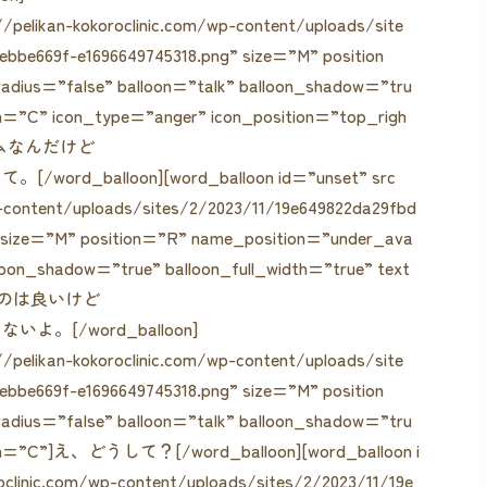
/pelikan-kokoroclinic.com/wp-content/uploads/site
ebbe669f-e1696649745318.png” size=”M” position
adius=”false” balloon=”talk” balloon_shadow=”tru
ign=”C” icon_type=”anger” icon_position=”top_righ
ゲームなんだけど
balloon][word_balloon id=”unset” src
p-content/uploads/sites/2/2023/11/19e649822da29fbd
” size=”M” position=”R” name_position=”under_ava
lloon_shadow=”true” balloon_full_width=”true” text
するのは良いけど
[/word_balloon]
/pelikan-kokoroclinic.com/wp-content/uploads/site
ebbe669f-e1696649745318.png” size=”M” position
adius=”false” balloon=”talk” balloon_shadow=”tru
align=”C”]え、どうして？[/word_balloon][word_balloon i
oclinic.com/wp-content/uploads/sites/2/2023/11/19e