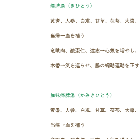
帰脾湯（きひとう）
黄耆、人参、白朮、甘草、茯苓、大棗
当帰→血を補う
竜眼肉、酸棗仁、遠志→心気を増やし
木香→気を巡らせ、腸の蠕動運動を正
加味帰脾湯（かみきひとう）
黄耆、人参、白朮、甘草、茯苓、大棗
当帰→血を補う