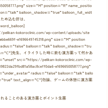
50058777.png” size=”M” position=”R” name_positio
oon=”talk” balloon_shadow=”true” balloon_full_widt
の感情をため込む肝は、
_balloon]
/pelikan-kokoroclinic.com/wp-content/uploads/site
ebbe669f-e1696649745318.png” size=”M” position
adius=”false” balloon=”talk” balloon_shadow=”tru
” text_align=”C”]先生、イライラした時に飲む漢方薬って何かあ
unset” src=”https://pelikan-kokoroclinic.com/wp-
49822da29fbd81a58ac8ceff0da6-e1696650058777.png”
”under_avatar” radius=”false” balloon=”talk” ballo
width=”true” text_align=”C”]勿論、ゲームの休憩に漢方薬
されることのある漢方薬とポイント生薬