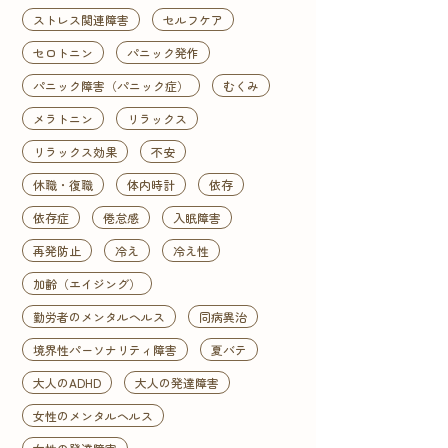
ストレス関連障害
セルフケア
セロトニン
パニック発作
パニック障害（パニック症）
むくみ
メラトニン
リラックス
リラックス効果
不安
休職・復職
体内時計
依存
依存症
倦怠感
入眠障害
再発防止
冷え
冷え性
加齢（エイジング）
勤労者のメンタルヘルス
同病異治
境界性パーソナリティ障害
夏バテ
大人のADHD
大人の発達障害
女性のメンタルヘルス