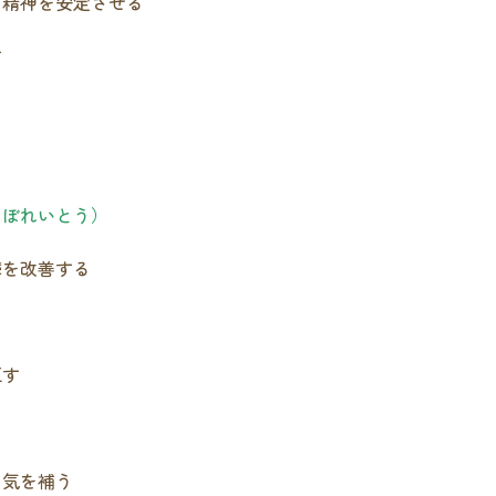
、精神を安定させる
す
つぼれいとう）
鬱を改善する
正す
、気を補う