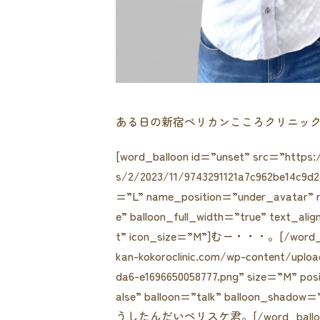
ある日の新宿ペリカンこころクリニッ
[word_balloon id=”unset” src=”https:/
s/2/2023/11/9743291121a7c962be14c9d2
=”L” name_position=”under_avatar” r
e” balloon_full_width=”true” text_al
t” icon_size=”M”]むー・・・。[/word_ball
kan-kokoroclinic.com/wp-content/uplo
da6-e1696650058777.png” size=”M” po
alse” balloon=”talk” balloon_shadow=
うしたんだいペリスケ君。[/word_balloo