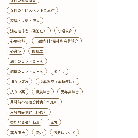
女性の発達障害
女性の自閉スペクトラム症
家族・夫婦・恋人
強迫性障害（強迫症）
心理教育
心療内科
心療内科/精神科名著紹介
心身症
快眠法
怒りのコントロール
感情のコントロール
抑うつ
抑うつ症状
投薬治療（薬物療法）
抗うつ薬
摂食障害
更年期障害
月経前不快気分障害(PMDD）
月経前症候群（PMS）
柴胡加竜骨牡蛎湯
漢方
漢方療法
疲労
病気について