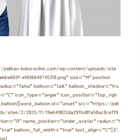
ク
/pelikan-kokoroclinic.com/wp-content/uploads/site
ebbe669f-e1696649745318.png” size=”M” position
adius=”false” balloon=”talk” balloon_shadow=”tru
ign=”C” icon_type=”anger” icon_position=”top_righ
oon][word_balloon id=”unset” src=”https://peli
ads/sites/2/2023/11/19e649822da29fbd81a58ac8ceff0
sition=”R” name_position=”under_avatar” radius=”f
”true” balloon_full_width=”true” text_align=”C”]ど
n]