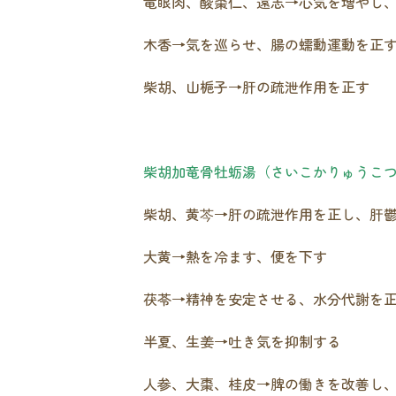
竜眼肉、酸棗仁、遠志→心気を増やし
木香→気を巡らせ、腸の蠕動運動を正
柴胡、山梔子→肝の疏泄作用を正す
柴胡加竜骨牡蛎湯（さいこかりゅうこ
柴胡、黄芩→肝の疏泄作用を正し、肝
大黄→熱を冷ます、便を下す
茯苓→精神を安定させる、水分代謝を
半夏、生姜→吐き気を抑制する
人参、大棗、桂皮→脾の働きを改善し