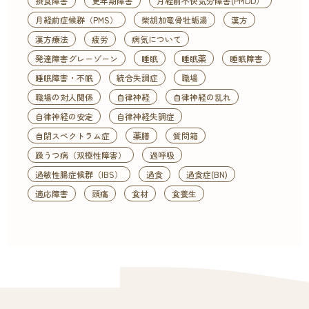
摂食障害
更年期障害
月経前不快気分障害(PMDD）
月経前症候群（PMS）
柴胡加竜骨牡蛎湯
漢方
漢方療法
疲労
病気について
発達障害グレーゾーン
睡眠
睡眠薬
睡眠障害
睡眠障害・不眠
統合失調症
職場
職場の対人関係
自律神経
自律神経の乱れ
自律神経の安定
自律神経失調症
自閉スペクトラム症
薬膳
質問箱
躁うつ病（双極性障害）
過呼吸
過敏性腸症候群（IBS）
過食
過食症(BN)
適応障害
頭痛
食材
食養生