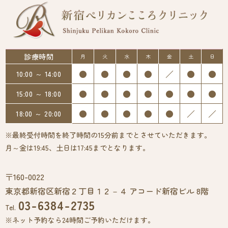
診療時間
月
火
水
木
金
土
日
●
●
●
●
／
●
●
10:00 ～ 14:00
●
●
●
●
●
●
●
15:00 ～ 18:00
●
●
●
●
●
／
／
18:00 ～ 20:00
※最終受付時間を終了時間の15分前までとさせていただきます。
月～金は19:45、土日は17:45までとなります。
〒160-0022
東京都新宿区新宿２丁目１２－４ アコード新宿ビル 8階
03-6384-2735
Tel.
※ネット予約なら24時間ご予約いただけます。