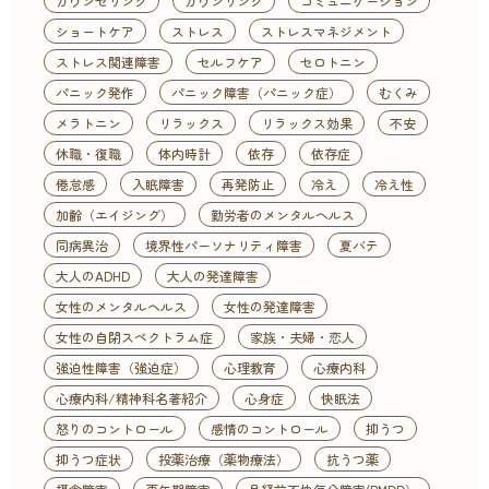
カウンセリング
カウンリング
コミュニケーション
ショートケア
ストレス
ストレスマネジメント
ストレス関連障害
セルフケア
セロトニン
パニック発作
パニック障害（パニック症）
むくみ
メラトニン
リラックス
リラックス効果
不安
休職・復職
体内時計
依存
依存症
倦怠感
入眠障害
再発防止
冷え
冷え性
加齢（エイジング）
勤労者のメンタルヘルス
同病異治
境界性パーソナリティ障害
夏バテ
大人のADHD
大人の発達障害
女性のメンタルヘルス
女性の発達障害
女性の自閉スペクトラム症
家族・夫婦・恋人
強迫性障害（強迫症）
心理教育
心療内科
心療内科/精神科名著紹介
心身症
快眠法
怒りのコントロール
感情のコントロール
抑うつ
抑うつ症状
投薬治療（薬物療法）
抗うつ薬