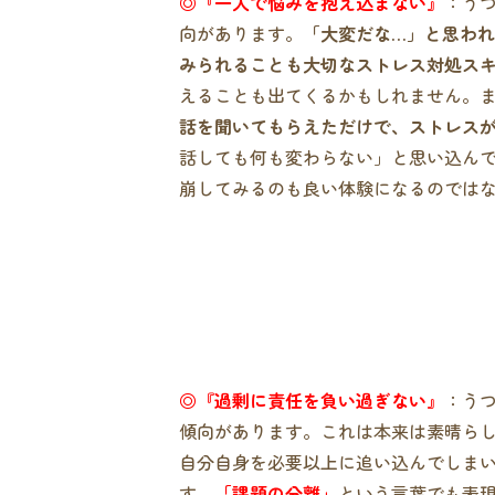
◎
『一人で悩みを抱え込まない』
：う
向があります。
「大変だな…」と思わ
みられることも大切なストレス対処ス
えることも出てくるかもしれません。
話を聞いてもらえただけで、ストレス
話しても何も変わらない」と思い込ん
崩してみるのも良い体験になるのでは
◎『過剰に責任を負い過ぎない』
：う
傾向があります。これは本来は素晴ら
自分自身を必要以上に追い込んでしま
す。
「課題の分離」
という言葉でも表