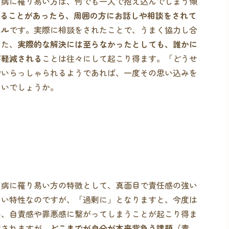
つ病に罹り易い方は、何でも一人で抱え込んでしまう傾
れることがあったら、周囲の方にお話しや相談をされて
キル
です。実際に相談をされたことで、うまく協力し合
また、
実際的な解決には至らなかったとしても、誰かに
が軽減される
ことは往々にして起こり得ます。「どうせ
でいらっしゃられるようであれば、一度その思い込みを
ないでしょうか。
つ病に罹り易い方の特徴として、真面目で責任感の強い
しい特性なのですが、「過剰に」となりますと、今度は
い、自責感や罪悪感に繋がってしまうことが起こり得ま
現されますが、
どこまでが自分が本来背負う課題（責