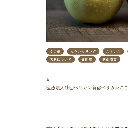
うつ病
カウンセリング
ストレス
病気について
質問箱
適応障害
A.
医療法人社団ペリカン新宿ペリカンこ