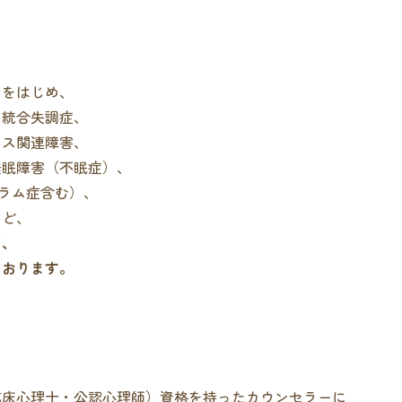
）をはじめ、
、統合失調症、
レス関連障害、
睡眠障害（不眠症）、
トラム症含む）、
など、
て、
ております。
臨床心理士・公認心理師）資格を持ったカウンセラーに