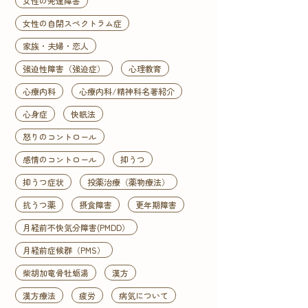
女性の発達障害
女性の自閉スペクトラム症
家族・夫婦・恋人
強迫性障害（強迫症）
心理教育
心療内科
心療内科/精神科名著紹介
心身症
快眠法
怒りのコントロール
感情のコントロール
抑うつ
抑うつ症状
投薬治療（薬物療法）
抗うつ薬
摂食障害
更年期障害
月経前不快気分障害(PMDD）
月経前症候群（PMS）
柴胡加竜骨牡蛎湯
漢方
漢方療法
疲労
病気について