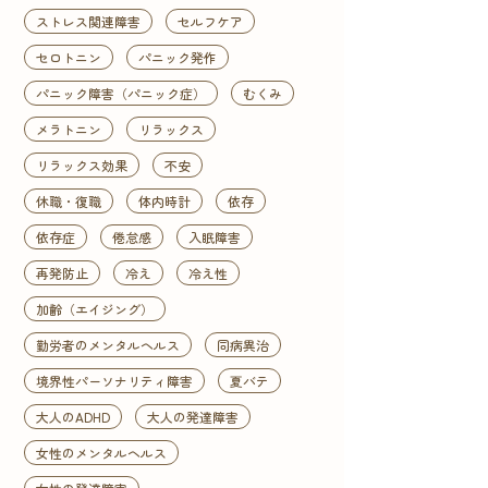
ストレス関連障害
セルフケア
セロトニン
パニック発作
パニック障害（パニック症）
むくみ
メラトニン
リラックス
リラックス効果
不安
休職・復職
体内時計
依存
依存症
倦怠感
入眠障害
再発防止
冷え
冷え性
加齢（エイジング）
勤労者のメンタルヘルス
同病異治
境界性パーソナリティ障害
夏バテ
大人のADHD
大人の発達障害
女性のメンタルヘルス