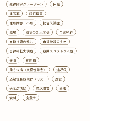
発達障害グレーゾーン
睡眠
睡眠薬
睡眠障害
睡眠障害・不眠
統合失調症
職場
職場の対人関係
自律神経
自律神経の乱れ
自律神経の安定
自律神経失調症
自閉スペクトラム症
薬膳
質問箱
躁うつ病（双極性障害）
過呼吸
過敏性腸症候群（IBS）
過食
過食症(BN)
適応障害
頭痛
食材
食養生