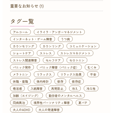
重要なお知らせ
(1)
タグ一覧
アルコール
イライラ・アンガーマネジメント
インターネット・ゲーム障害
うつ病
カウンセリング
カウンリング
コミュニケーション
ショートケア
ストレス
ストレスマネジメント
ストレス関連障害
セルフケア
セロトニン
パニック発作
パニック障害（パニック症）
むくみ
メラトニン
リラックス
リラックス効果
不安
休職・復職
体内時計
依存
依存症
倦怠感
入眠障害
再発防止
冷え
冷え性
加齢（エイジング）
勤労者のメンタルヘルス
同病異治
境界性パーソナリティ障害
夏バテ
大人のADHD
大人の発達障害