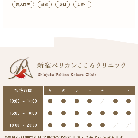
適応障害
頭痛
食材
食養生
診療時間
月
火
水
木
金
土
日
●
●
●
●
／
●
●
10:00 ～ 14:00
●
●
●
●
●
●
●
15:00 ～ 18:00
●
●
●
●
●
／
／
18:00 ～ 20:00
※最終受付時間を終了時間の15分前までとさせていただきます。