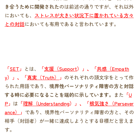
き合うために開発された
のは前述の通りですが、それ以外
においても、
ストレスが大きい状況下に置かれている方々
との対話
においても有用であると言われています。
「
SET
」
とは、
「
支援（Support
）」、「
共感（Empath
y
）」、「
真実（Truth）
」
のそれぞれの頭文字をとって作
られた用語であり、
境界性パーソナリティ障害の方と対話
する時に必要になることを端的に示しています。
また
「
U
P
」
は
「
理解（Understanding
）」、「
根気強さ（Persever
ance）
」
であり、境界性パーソナリティ障害の方と、その
相手（対話者）が一緒に達成しようとする目標だと言えま
す。