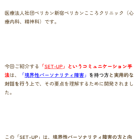
医療法人社団ペリカン新宿ペリカンこころクリニック（心
療内科、精神科）です。
今回ご紹介する
「
SET-UP
」というコミュニケーション手
法
は、
「
境界性パーソナリティ障害
」
を持つ方
と実用的な
対話を行う
上で、その要点を理解するために開発されまし
た。
この
「SET-UP」
は、
境界性パーソナリティ障害の方と向