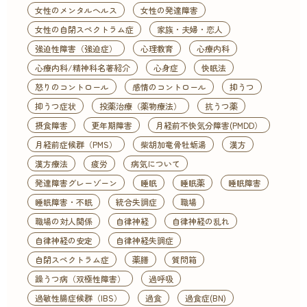
女性のメンタルヘルス
女性の発達障害
女性の自閉スペクトラム症
家族・夫婦・恋人
強迫性障害（強迫症）
心理教育
心療内科
心療内科/精神科名著紹介
心身症
快眠法
怒りのコントロール
感情のコントロール
抑うつ
抑うつ症状
投薬治療（薬物療法）
抗うつ薬
摂食障害
更年期障害
月経前不快気分障害(PMDD）
月経前症候群（PMS）
柴胡加竜骨牡蛎湯
漢方
漢方療法
疲労
病気について
発達障害グレーゾーン
睡眠
睡眠薬
睡眠障害
睡眠障害・不眠
統合失調症
職場
職場の対人関係
自律神経
自律神経の乱れ
自律神経の安定
自律神経失調症
自閉スペクトラム症
薬膳
質問箱
躁うつ病（双極性障害）
過呼吸
過敏性腸症候群（IBS）
過食
過食症(BN)