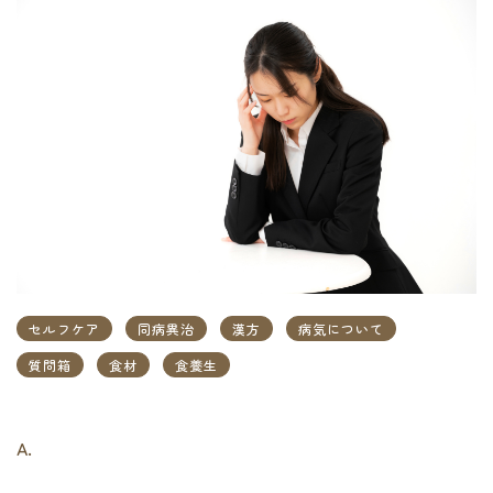
セルフケア
同病異治
漢方
病気について
質問箱
食材
食養生
A.