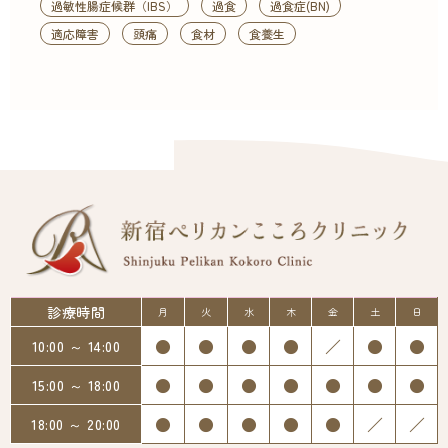
過敏性腸症候群（IBS）
過食
過食症(BN)
適応障害
頭痛
食材
食養生
診療時間
月
火
水
木
金
土
日
●
●
●
●
／
●
●
10:00 ～ 14:00
●
●
●
●
●
●
●
15:00 ～ 18:00
●
●
●
●
●
／
／
18:00 ～ 20:00