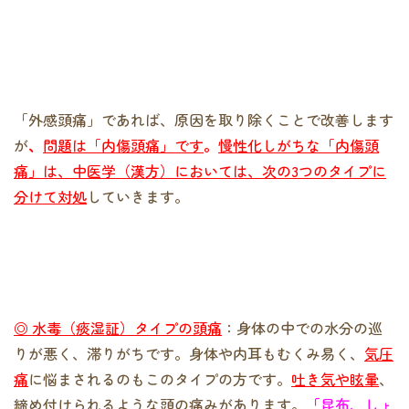
「外感頭痛」であれば、原因を取り除くことで改善します
が
、
問題は「内傷頭痛」です
。
慢性化しがちな「内傷頭
痛」は、中医学（漢方）においては、次の3つのタイプに
分けて対処
していきます。
◎ 水毒（痰湿証）タイプの頭痛
：身体の中での水分の巡
りが悪く、滞りがちです。身体や内耳もむくみ易く、
気圧
痛
に悩まされるのもこのタイプの方です。
吐き気や眩暈
、
締め付けられるような頭の痛みがあります。
「
昆布、しょ