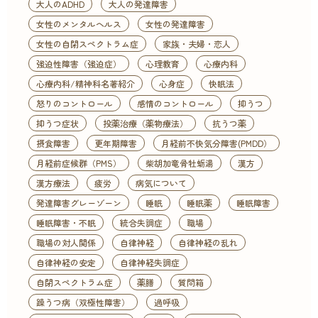
大人のADHD
大人の発達障害
女性のメンタルヘルス
女性の発達障害
女性の自閉スペクトラム症
家族・夫婦・恋人
強迫性障害（強迫症）
心理教育
心療内科
心療内科/精神科名著紹介
心身症
快眠法
怒りのコントロール
感情のコントロール
抑うつ
抑うつ症状
投薬治療（薬物療法）
抗うつ薬
摂食障害
更年期障害
月経前不快気分障害(PMDD）
月経前症候群（PMS）
柴胡加竜骨牡蛎湯
漢方
漢方療法
疲労
病気について
発達障害グレーゾーン
睡眠
睡眠薬
睡眠障害
睡眠障害・不眠
統合失調症
職場
職場の対人関係
自律神経
自律神経の乱れ
自律神経の安定
自律神経失調症
自閉スペクトラム症
薬膳
質問箱
躁うつ病（双極性障害）
過呼吸