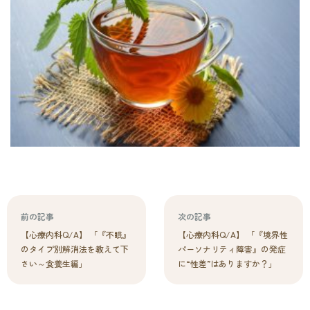
前の記事
次の記事
【心療内科Q/A】 「『不眠』
【心療内科Q/A】 「『境界性
のタイプ別解消法を教えて下
パーソナリティ障害』の発症
さい～食養生編」
に“性差”はありますか？」