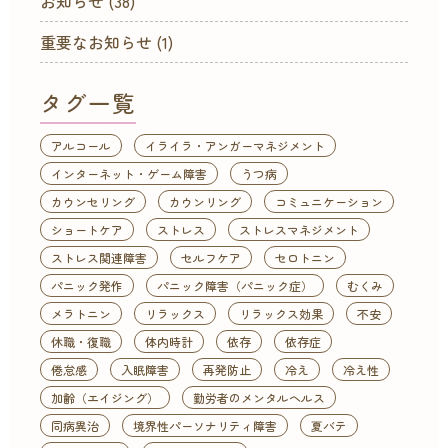
お知らせ
(38)
重要なお知らせ
(1)
タグ一覧
アルコール
イライラ・アンガーマネジメント
インターネット・ゲーム障害
うつ病
カウンセリング
カウンリング
コミュニケーション
ショートケア
ストレス
ストレスマネジメント
ストレス関連障害
セルフケア
セロトニン
パニック発作
パニック障害（パニック症）
むくみ
メラトニン
リラックス
リラックス効果
不安
休職・復職
体内時計
依存
依存症
倦怠感
入眠障害
再発防止
冷え
冷え性
加齢（エイジング）
勤労者のメンタルヘルス
同病異治
境界性パーソナリティ障害
夏バテ