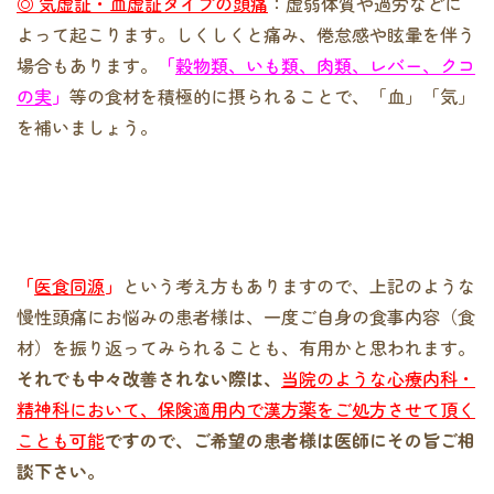
◎ 気虚証・血虚証タイプの頭痛
：虚弱体質や過労などに
よって起こります。しくしくと痛み、倦怠感や眩暈を伴う
場合もあります。
「
穀物類、いも類、肉類、レバー、クコ
の実
」
等の食材を積極的に摂られることで、「血」「気」
を補いましょう。
「
医食同源
」
という考え方もありますので、上記のような
慢性頭痛にお悩みの患者様は、一度ご自身の食事内容（食
材）を振り返ってみられることも、有用かと思われます。
それでも中々改善されない際は、
当院のような心療内科・
精神科において、保険適用内で漢方薬をご処方させて頂く
ことも可能
ですので、ご希望の患者様は医師にその旨ご相
談下さい。