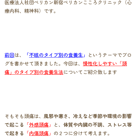
医療法人社団ペリカン新宿ペリカンこころクリニック（心
療内科、精神科）です。
前回
は、
「
不眠のタイプ別の食養生
」
というテーマでブロ
グを書かせて頂きました。今回は、
慢性化しやすい「頭
痛」のタイプ別の食養生法
についてご紹介致します
そもそも頭痛は、
風邪や寒さ、冷えなど季節や環境の影響
で起こる
「
外感頭痛
」
と、
体質や内臓の不調、ストレス等
で起きる
「
内傷頭痛
」
の２つに分けて考えます。