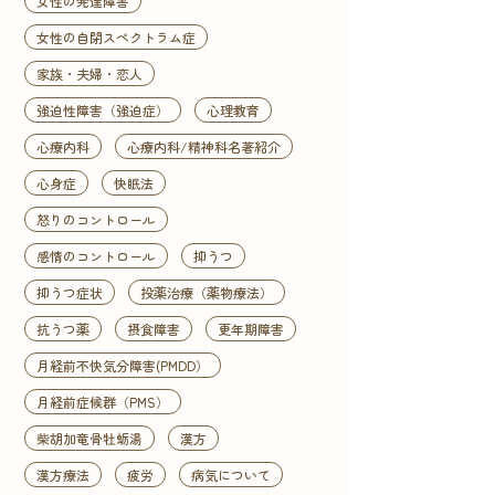
女性の発達障害
女性の自閉スペクトラム症
家族・夫婦・恋人
強迫性障害（強迫症）
心理教育
心療内科
心療内科/精神科名著紹介
心身症
快眠法
怒りのコントロール
感情のコントロール
抑うつ
抑うつ症状
投薬治療（薬物療法）
抗うつ薬
摂食障害
更年期障害
月経前不快気分障害(PMDD）
月経前症候群（PMS）
柴胡加竜骨牡蛎湯
漢方
漢方療法
疲労
病気について