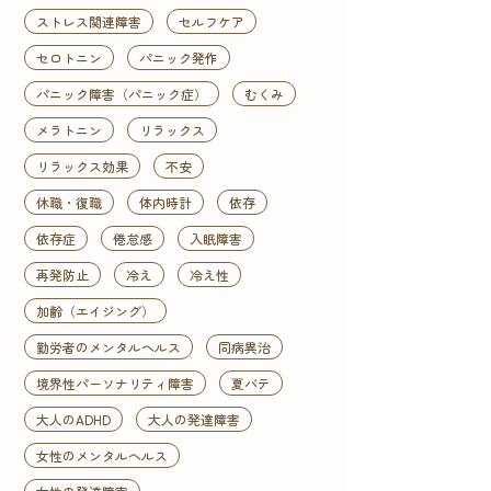
ストレス関連障害
セルフケア
セロトニン
パニック発作
パニック障害（パニック症）
むくみ
メラトニン
リラックス
リラックス効果
不安
休職・復職
体内時計
依存
依存症
倦怠感
入眠障害
再発防止
冷え
冷え性
加齢（エイジング）
勤労者のメンタルヘルス
同病異治
境界性パーソナリティ障害
夏バテ
大人のADHD
大人の発達障害
女性のメンタルヘルス