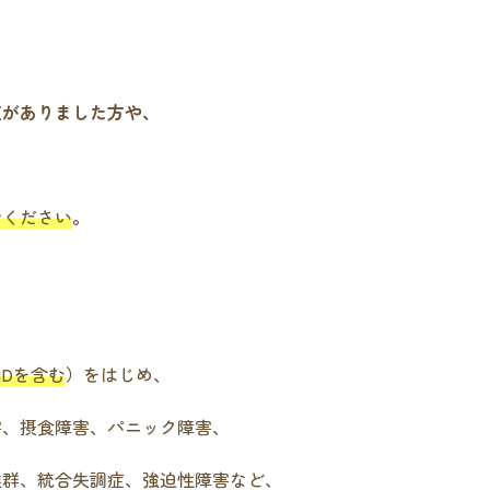
点がありました方や、
せください
。
HDを含む
）
をはじめ、
害、摂食障害、パニック障害、
候群、統合失調症、強迫性障害など、