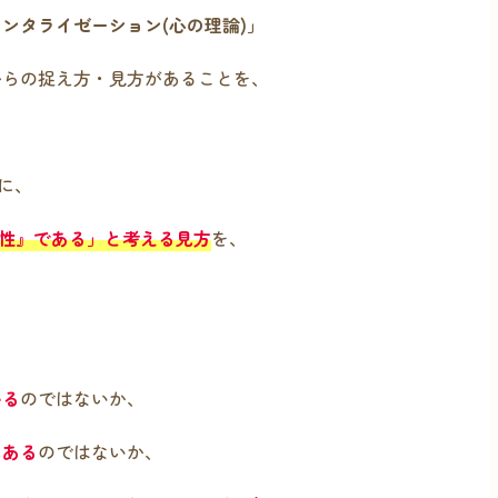
ンタライゼーション(心の理論)」
からの捉え方・見方があることを、
に、
眼性』である」と考える見方
を、
いる
のではないか、
にある
のではないか、