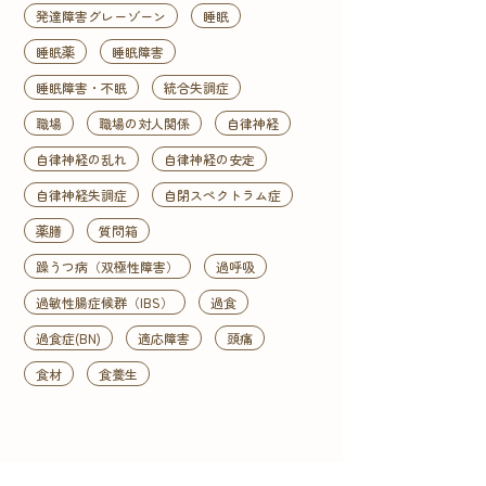
発達障害グレーゾーン
睡眠
睡眠薬
睡眠障害
睡眠障害・不眠
統合失調症
職場
職場の対人関係
自律神経
自律神経の乱れ
自律神経の安定
自律神経失調症
自閉スペクトラム症
薬膳
質問箱
躁うつ病（双極性障害）
過呼吸
過敏性腸症候群（IBS）
過食
過食症(BN)
適応障害
頭痛
食材
食養生