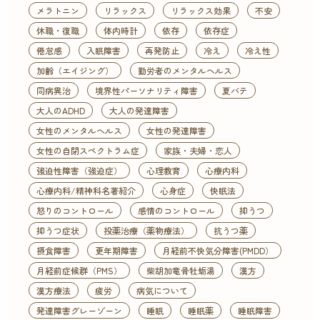
メラトニン
リラックス
リラックス効果
不安
休職・復職
体内時計
依存
依存症
倦怠感
入眠障害
再発防止
冷え
冷え性
加齢（エイジング）
勤労者のメンタルヘルス
同病異治
境界性パーソナリティ障害
夏バテ
大人のADHD
大人の発達障害
女性のメンタルヘルス
女性の発達障害
女性の自閉スペクトラム症
家族・夫婦・恋人
強迫性障害（強迫症）
心理教育
心療内科
心療内科/精神科名著紹介
心身症
快眠法
怒りのコントロール
感情のコントロール
抑うつ
抑うつ症状
投薬治療（薬物療法）
抗うつ薬
摂食障害
更年期障害
月経前不快気分障害(PMDD）
月経前症候群（PMS）
柴胡加竜骨牡蛎湯
漢方
漢方療法
疲労
病気について
発達障害グレーゾーン
睡眠
睡眠薬
睡眠障害