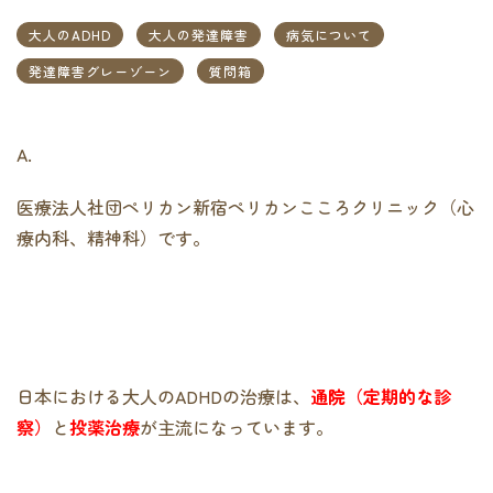
大人のADHD
大人の発達障害
病気について
発達障害グレーゾーン
質問箱
A.
医療法人社団ペリカン新宿ペリカンこころクリニック（心
療内科、精神科）です。
日本における大人のADHDの治療は、
通院（定期的な診
察）
と
投薬治療
が主流になっています。