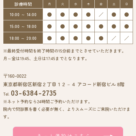
診療時間
月
火
水
木
金
土
日
●
●
●
●
／
●
●
10:00 ～ 14:00
●
●
●
●
●
●
●
15:00 ～ 18:00
●
●
●
●
●
／
／
18:00 ～ 20:00
※最終受付時間を終了時間の15分前までとさせていただきます。
月～金は19:45、土日は17:45までとなります。
〒160-0022
東京都新宿区新宿２丁目１２－４ アコード新宿ビル 8階
03-6384-2735
Tel.
※ネット予約なら24時間ご予約いただけます。
院内で問診票を書く必要が無く、よりスムーズにご来院いただけま
す。
ネット予約はこちら