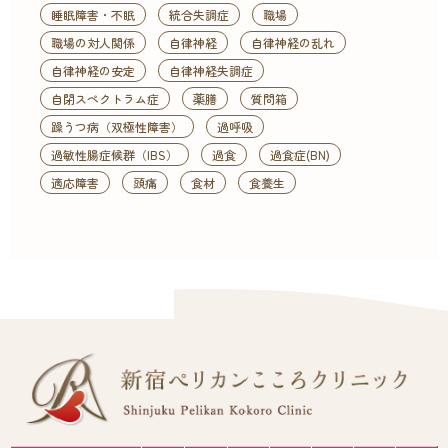
睡眠障害・不眠
統合失調症
職場
職場の対人関係
自律神経
自律神経の乱れ
自律神経の安定
自律神経失調症
自閉スペクトラム症
薬膳
質問箱
躁うつ病（双極性障害）
過呼吸
過敏性腸症候群（IBS）
過食
過食症(BN)
適応障害
頭痛
食材
食養生