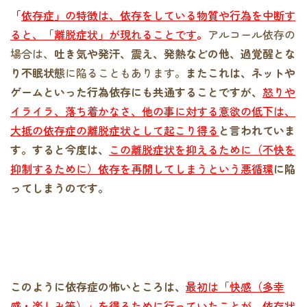
「
依存症」の特徴は、依存をしている物質や行為を中断す
ると、「離脱症状」が現れることです
。
アルコール依存の
場合は、
吐き気や発汗、震え、発熱などの他、過覚醒とな
り不眠状態
に陥ることもあります。
またこれは、ネットや
ゲームといった行為依存にも共通することですが、
怒りや
イライラ、落ち着かなさ、他の事に対する意欲の低下は、
大抵の依存症の離脱症状として起こり得る
と言われていま
す。すると今度は、
この離脱症状を抑えるために（不快を
抑制するために）依存を再開してしまうという悪循環
に陥
ってしまうのです。
このように依存症の怖いところは、
最初は「快感（多幸
感・楽しみ等）」を得るために行っていたことが、依存状