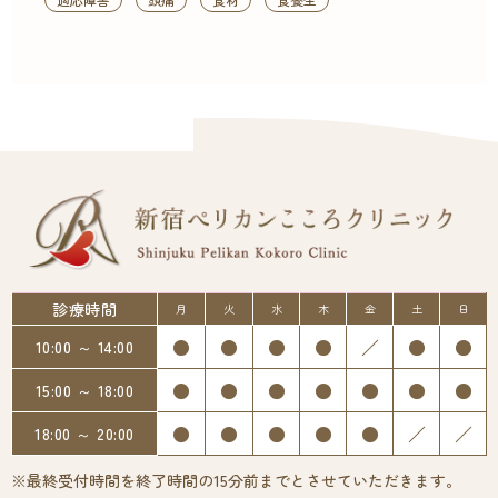
診療時間
月
火
水
木
金
土
日
●
●
●
●
／
●
●
10:00 ～ 14:00
●
●
●
●
●
●
●
15:00 ～ 18:00
●
●
●
●
●
／
／
18:00 ～ 20:00
※最終受付時間を終了時間の15分前までとさせていただきます。