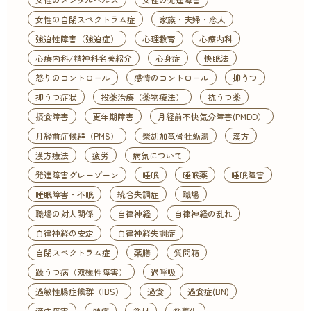
女性の自閉スペクトラム症
家族・夫婦・恋人
強迫性障害（強迫症）
心理教育
心療内科
心療内科/精神科名著紹介
心身症
快眠法
怒りのコントロール
感情のコントロール
抑うつ
抑うつ症状
投薬治療（薬物療法）
抗うつ薬
摂食障害
更年期障害
月経前不快気分障害(PMDD）
月経前症候群（PMS）
柴胡加竜骨牡蛎湯
漢方
漢方療法
疲労
病気について
発達障害グレーゾーン
睡眠
睡眠薬
睡眠障害
睡眠障害・不眠
統合失調症
職場
職場の対人関係
自律神経
自律神経の乱れ
自律神経の安定
自律神経失調症
自閉スペクトラム症
薬膳
質問箱
躁うつ病（双極性障害）
過呼吸
過敏性腸症候群（IBS）
過食
過食症(BN)
適応障害
頭痛
食材
食養生