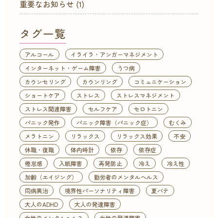
重要なお知らせ
(1)
タグ一覧
アルコール
イライラ・アンガーマネジメント
インターネット・ゲーム障害
うつ病
カウンセリング
カウンリング
コミュニケーション
ショートケア
ストレス
ストレスマネジメント
ストレス関連障害
セルフケア
セロトニン
パニック発作
パニック障害（パニック症）
むくみ
メラトニン
リラックス
リラックス効果
不安
休職・復職
体内時計
依存
依存症
倦怠感
入眠障害
再発防止
冷え
冷え性
加齢（エイジング）
勤労者のメンタルヘルス
同病異治
境界性パーソナリティ障害
夏バテ
大人のADHD
大人の発達障害
女性のメンタルヘルス
女性の発達障害