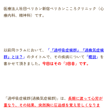
医療法人社団ペリカン新宿ペリカンこころクリニック（心
療内科、精神科）です。
以前同コラムにおいて、
「
『過呼吸症候群』『過換気症候
群』とは？
」
のタイトルで、その疾病について
「
概説
」
を
書かせて頂きました。
今回はその「2回目」です。
「過呼吸症候群(過換気症候群)」は、
長期に渡って心労が
重なり、その結果、突然胸に圧迫感を覚え苦しくなりま