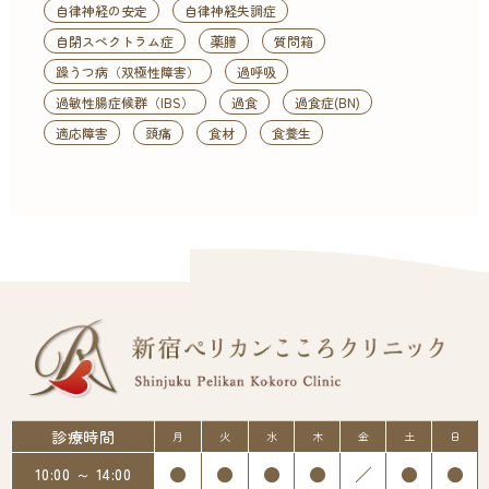
自律神経の安定
自律神経失調症
自閉スペクトラム症
薬膳
質問箱
躁うつ病（双極性障害）
過呼吸
過敏性腸症候群（IBS）
過食
過食症(BN)
適応障害
頭痛
食材
食養生
診療時間
月
火
水
木
金
土
日
●
●
●
●
／
●
●
10:00 ～ 14:00