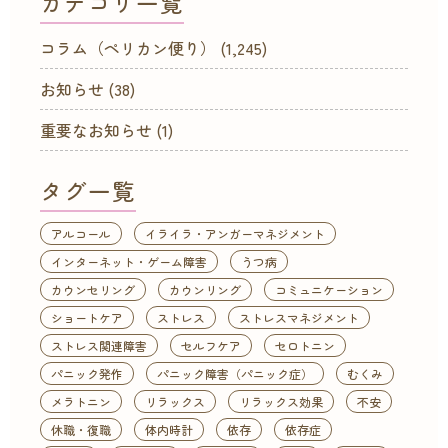
カテゴリ一覧
コラム（ペリカン便り）
(1,245)
お知らせ
(38)
重要なお知らせ
(1)
タグ一覧
アルコール
イライラ・アンガーマネジメント
インターネット・ゲーム障害
うつ病
カウンセリング
カウンリング
コミュニケーション
ショートケア
ストレス
ストレスマネジメント
ストレス関連障害
セルフケア
セロトニン
パニック発作
パニック障害（パニック症）
むくみ
メラトニン
リラックス
リラックス効果
不安
休職・復職
体内時計
依存
依存症