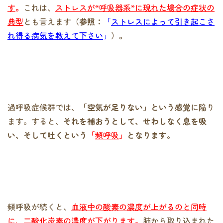
す
。
これは、
ストレスが“呼吸器系”に現れた場合の症状の
典型
とも言えます
（参照：
「
ストレスによって引き起こさ
れ得る病気を教えて下さい
」
）。
過呼吸症候群では、
「空気が足りない」という感覚
に陥り
ます。すると、
それを補おうとして、せわしなく息を吸
い、そして吐くという
「
頻呼吸
」
となります
。
頻呼吸が続くと、
血液中の酸素の濃度が上がるのと同時
に、二酸化炭素の濃度が下がります
。
肺から取り込まれた