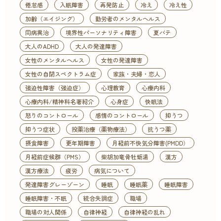
倦怠感
入眠障害
再発防止
冷え
冷え性
加齢（エイジング）
勤労者のメンタルヘルス
同病異治
境界性パーソナリティ障害
夏バテ
大人のADHD
大人の発達障害
女性のメンタルヘルス
女性の発達障害
女性の自閉スペクトラム症
家族・夫婦・恋人
強迫性障害（強迫症）
心理教育
心療内科
心療内科/精神科名著紹介
心身症
快眠法
怒りのコントロール
感情のコントロール
抑うつ
抑うつ症状
投薬治療（薬物療法）
抗うつ薬
摂食障害
更年期障害
月経前不快気分障害(PMDD）
月経前症候群（PMS）
柴胡加竜骨牡蛎湯
漢方
漢方療法
疲労
病気について
発達障害グレーゾーン
睡眠
睡眠薬
睡眠障害
睡眠障害・不眠
統合失調症
職場
職場の対人関係
自律神経
自律神経の乱れ