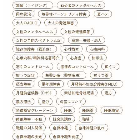
加齢（エイジング）
勤労者のメンタルヘルス
同病異治
境界性パーソナリティ障害
夏バテ
大人のADHD
大人の発達障害
女性のメンタルヘルス
女性の発達障害
女性の自閉スペクトラム症
家族・夫婦・恋人
強迫性障害（強迫症）
心理教育
心療内科
心療内科/精神科名著紹介
心身症
快眠法
怒りのコントロール
感情のコントロール
抑うつ
抑うつ症状
投薬治療（薬物療法）
抗うつ薬
摂食障害
更年期障害
月経前不快気分障害(PMDD）
月経前症候群（PMS）
柴胡加竜骨牡蛎湯
漢方
漢方療法
疲労
病気について
発達障害グレーゾーン
睡眠
睡眠薬
睡眠障害
睡眠障害・不眠
統合失調症
職場
職場の対人関係
自律神経
自律神経の乱れ
自律神経の安定
自律神経失調症