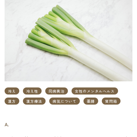
冷え
冷え性
同病異治
女性のメンタルヘルス
漢方
漢方療法
病気について
薬膳
質問箱
A.