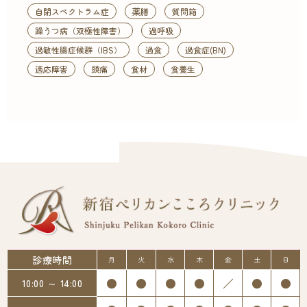
自閉スペクトラム症
薬膳
質問箱
躁うつ病（双極性障害）
過呼吸
過敏性腸症候群（IBS）
過食
過食症(BN)
適応障害
頭痛
食材
食養生
診療時間
月
火
水
木
金
土
日
●
●
●
●
／
●
●
10:00 ～ 14:00