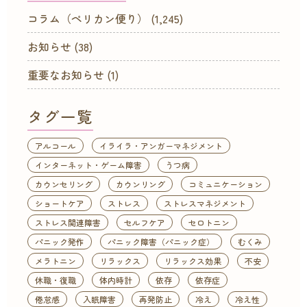
コラム（ペリカン便り）
(1,245)
お知らせ
(38)
重要なお知らせ
(1)
タグ一覧
アルコール
イライラ・アンガーマネジメント
インターネット・ゲーム障害
うつ病
カウンセリング
カウンリング
コミュニケーション
ショートケア
ストレス
ストレスマネジメント
ストレス関連障害
セルフケア
セロトニン
パニック発作
パニック障害（パニック症）
むくみ
メラトニン
リラックス
リラックス効果
不安
休職・復職
体内時計
依存
依存症
倦怠感
入眠障害
再発防止
冷え
冷え性