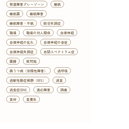
発達障害グレーゾーン
睡眠
睡眠薬
睡眠障害
睡眠障害・不眠
統合失調症
職場
職場の対人関係
自律神経
自律神経の乱れ
自律神経の安定
自律神経失調症
自閉スペクトラム症
薬膳
質問箱
躁うつ病（双極性障害）
過呼吸
過敏性腸症候群（IBS）
過食
過食症(BN)
適応障害
頭痛
食材
食養生