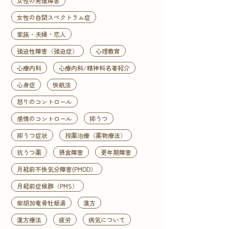
女性の発達障害
女性の自閉スペクトラム症
家族・夫婦・恋人
強迫性障害（強迫症）
心理教育
心療内科
心療内科/精神科名著紹介
心身症
快眠法
怒りのコントロール
感情のコントロール
抑うつ
抑うつ症状
投薬治療（薬物療法）
抗うつ薬
摂食障害
更年期障害
月経前不快気分障害(PMDD）
月経前症候群（PMS）
柴胡加竜骨牡蛎湯
漢方
漢方療法
疲労
病気について