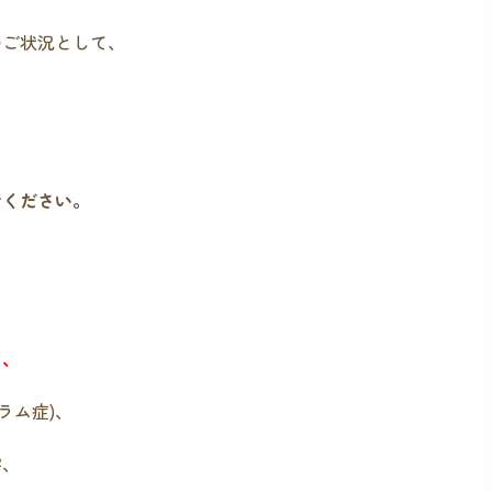
のご状況として、
せください。
め、
ラム症)、
害、