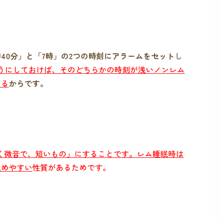
時40分」と「7時」の2つの時刻にアラームをセット
し
ようにしておけば、そのどちらかの時刻が浅いノンレム
なる
からです。
く微音で、短いもの」にすることです。レム睡眠時は
覚めやすい
性質があるためです。