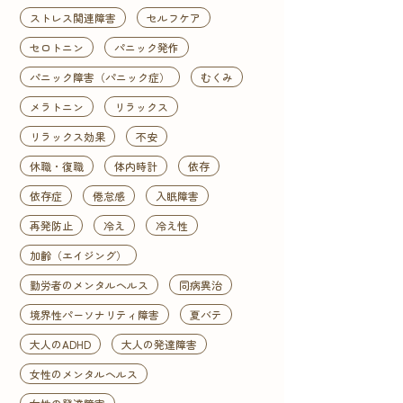
ストレス関連障害
セルフケア
セロトニン
パニック発作
パニック障害（パニック症）
むくみ
メラトニン
リラックス
リラックス効果
不安
休職・復職
体内時計
依存
依存症
倦怠感
入眠障害
再発防止
冷え
冷え性
加齢（エイジング）
勤労者のメンタルヘルス
同病異治
境界性パーソナリティ障害
夏バテ
大人のADHD
大人の発達障害
女性のメンタルヘルス