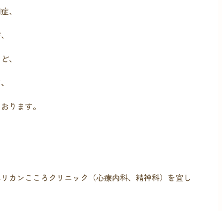
調症、
害、
など、
て、
ております。
ペリカンこころクリニック（心療内科、精神科）を宜し