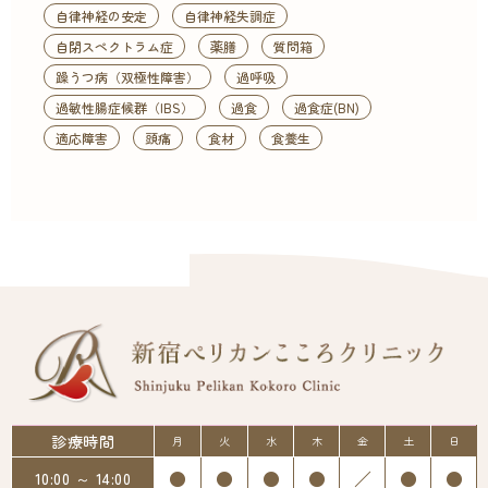
自律神経の安定
自律神経失調症
自閉スペクトラム症
薬膳
質問箱
躁うつ病（双極性障害）
過呼吸
過敏性腸症候群（IBS）
過食
過食症(BN)
適応障害
頭痛
食材
食養生
診療時間
月
火
水
木
金
土
日
●
●
●
●
／
●
●
10:00 ～ 14:00