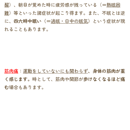
醒
）、朝目が覚めた時に疲労感が残っている（
＝
熟眠困
難
）等といった諸症状が起こり得ます。また、不眠とは逆
に、
四六時中眠い（＝
過眠・日中の眠気
）
という症状が現
れることもあります。
筋肉痛
：
運動をしていないにも関わらず
、身体の筋肉が重
く感じます。
時として、筋肉や関節が
歩けなくなるほど痛
む
場合もあります。