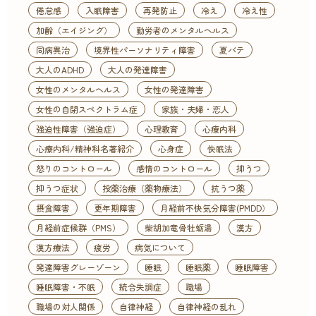
倦怠感
入眠障害
再発防止
冷え
冷え性
加齢（エイジング）
勤労者のメンタルヘルス
同病異治
境界性パーソナリティ障害
夏バテ
大人のADHD
大人の発達障害
女性のメンタルヘルス
女性の発達障害
女性の自閉スペクトラム症
家族・夫婦・恋人
強迫性障害（強迫症）
心理教育
心療内科
心療内科/精神科名著紹介
心身症
快眠法
怒りのコントロール
感情のコントロール
抑うつ
抑うつ症状
投薬治療（薬物療法）
抗うつ薬
摂食障害
更年期障害
月経前不快気分障害(PMDD）
月経前症候群（PMS）
柴胡加竜骨牡蛎湯
漢方
漢方療法
疲労
病気について
発達障害グレーゾーン
睡眠
睡眠薬
睡眠障害
睡眠障害・不眠
統合失調症
職場
職場の対人関係
自律神経
自律神経の乱れ