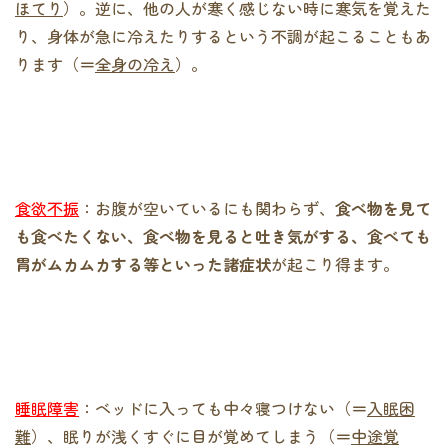
ほてり
）。逆に、他の人が寒く感じない時に寒気を覚えた
り、身体が急に冷えたりするという不調が起こることもあ
ります（
＝
全身の冷え
）。
食欲不振
：お腹が空いているにも関わらず、
食べ物を見て
も食べたくない、食べ物を見ると吐き気がする、食べても
胃がムカムカする等といった諸症状
が起こり得ます。
睡眠障害
：ベッドに入っても中々寝つけない（
＝
入眠困
難
）、眠りが浅くすぐに目が覚めてしまう（
＝
中途覚