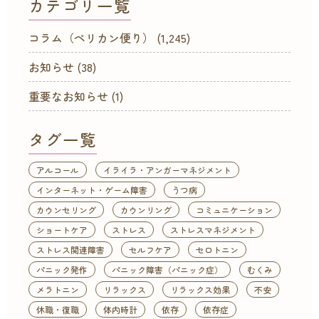
カテゴリ一覧
コラム（ペリカン便り）
(1,245)
お知らせ
(38)
重要なお知らせ
(1)
タグ一覧
アルコール
イライラ・アンガーマネジメント
インターネット・ゲーム障害
うつ病
カウンセリング
カウンリング
コミュニケーション
ショートケア
ストレス
ストレスマネジメント
ストレス関連障害
セルフケア
セロトニン
パニック発作
パニック障害（パニック症）
むくみ
メラトニン
リラックス
リラックス効果
不安
休職・復職
体内時計
依存
依存症