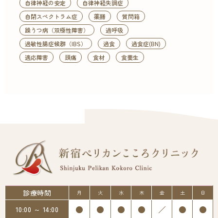
自律神経の安定
自律神経失調症
自閉スペクトラム症
薬膳
質問箱
躁うつ病（双極性障害）
過呼吸
過敏性腸症候群（IBS）
過食
過食症(BN)
適応障害
頭痛
食材
食養生
診療時間
月
火
水
木
金
土
日
●
●
●
●
／
●
●
10:00 ～ 14:00