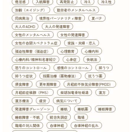
倦怠感
入眠障害
再発防止
冷え
冷え性
加齢（エイジング）
勤労者のメンタルヘルス
同病異治
境界性パーソナリティ障害
夏バテ
大人のADHD
大人の発達障害
女性のメンタルヘルス
女性の発達障害
女性の自閉スペクトラム症
家族・夫婦・恋人
強迫性障害（強迫症）
心理教育
心療内科
心療内科/精神科名著紹介
心身症
快眠法
怒りのコントロール
感情のコントロール
抑うつ
抑うつ症状
投薬治療（薬物療法）
抗うつ薬
摂食障害
更年期障害
月経前不快気分障害(PMDD）
月経前症候群（PMS）
柴胡加竜骨牡蛎湯
漢方
漢方療法
疲労
病気について
発達障害グレーゾーン
睡眠
睡眠薬
睡眠障害
睡眠障害・不眠
統合失調症
職場
職場の対人関係
自律神経
自律神経の乱れ