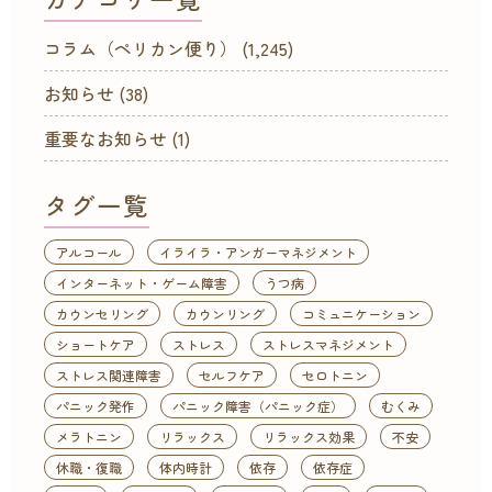
コラム（ペリカン便り）
(1,245)
お知らせ
(38)
重要なお知らせ
(1)
タグ一覧
アルコール
イライラ・アンガーマネジメント
インターネット・ゲーム障害
うつ病
カウンセリング
カウンリング
コミュニケーション
ショートケア
ストレス
ストレスマネジメント
ストレス関連障害
セルフケア
セロトニン
パニック発作
パニック障害（パニック症）
むくみ
メラトニン
リラックス
リラックス効果
不安
休職・復職
体内時計
依存
依存症