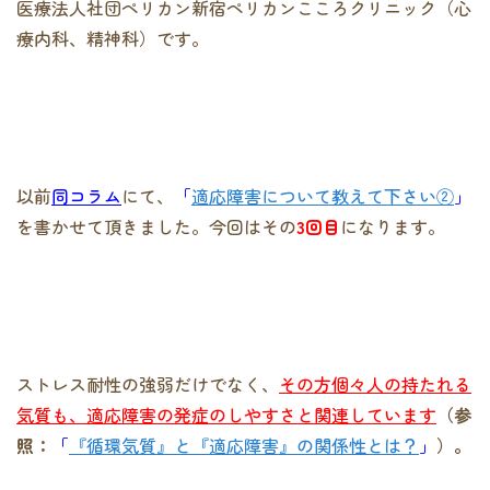
医療法人社団ペリカン新宿ペリカンこころクリニック（心
療内科、精神科）です。
以前
同コラム
にて、
「
適応障害について教えて下さい②
」
を書かせて頂きました。今回はその
3回目
になります。
ストレス耐性の強弱だけでなく、
その方個々人の持たれる
気質も、適応障害の発症のしやすさと関連しています
（参
照：
「
『循環気質』と『適応障害』の関係性とは？
」
）。