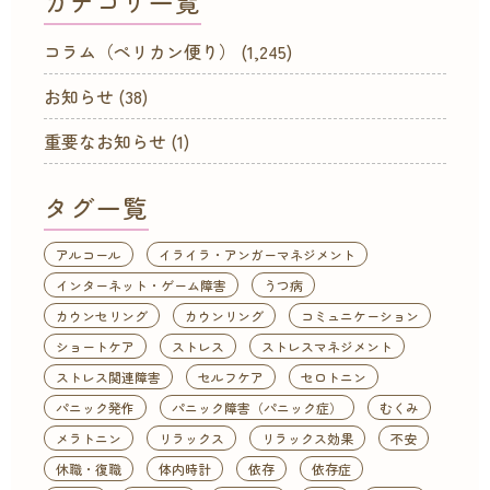
カテゴリ一覧
コラム（ペリカン便り）
(1,245)
お知らせ
(38)
重要なお知らせ
(1)
タグ一覧
アルコール
イライラ・アンガーマネジメント
インターネット・ゲーム障害
うつ病
カウンセリング
カウンリング
コミュニケーション
ショートケア
ストレス
ストレスマネジメント
ストレス関連障害
セルフケア
セロトニン
パニック発作
パニック障害（パニック症）
むくみ
メラトニン
リラックス
リラックス効果
不安
休職・復職
体内時計
依存
依存症