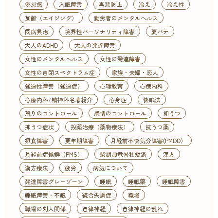
倦怠感
入眠障害
再発防止
冷え
冷え性
加齢（エイジング）
勤労者のメンタルヘルス
同病異治
境界性パーソナリティ障害
夏バテ
大人のADHD
大人の発達障害
女性のメンタルヘルス
女性の発達障害
女性の自閉スペクトラム症
家族・夫婦・恋人
強迫性障害（強迫症）
心理教育
心療内科
心療内科/精神科名著紹介
心身症
快眠法
怒りのコントロール
感情のコントロール
抑うつ
抑うつ症状
投薬治療（薬物療法）
抗うつ薬
摂食障害
更年期障害
月経前不快気分障害(PMDD）
月経前症候群（PMS）
柴胡加竜骨牡蛎湯
漢方
漢方療法
疲労
病気について
発達障害グレーゾーン
睡眠
睡眠薬
睡眠障害
睡眠障害・不眠
統合失調症
職場
職場の対人関係
自律神経
自律神経の乱れ