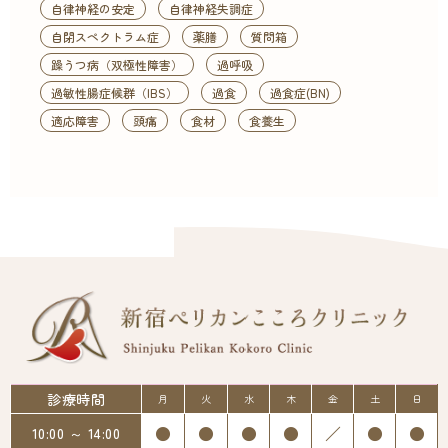
自律神経の安定
自律神経失調症
自閉スペクトラム症
薬膳
質問箱
躁うつ病（双極性障害）
過呼吸
過敏性腸症候群（IBS）
過食
過食症(BN)
適応障害
頭痛
食材
食養生
診療時間
月
火
水
木
金
土
日
●
●
●
●
／
●
●
10:00 ～ 14:00