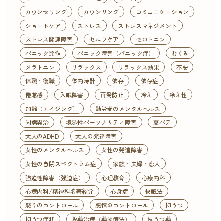
カウンセリング
カウンリング
コミュニケーション
ショートケア
ストレス
ストレスマネジメント
ストレス関連障害
セルフケア
セロトニン
パニック発作
パニック障害（パニック症）
むくみ
メラトニン
リラックス
リラックス効果
不安
休職・復職
体内時計
依存
依存症
倦怠感
入眠障害
再発防止
冷え
冷え性
加齢（エイジング）
勤労者のメンタルヘルス
同病異治
境界性パーソナリティ障害
夏バテ
大人のADHD
大人の発達障害
女性のメンタルヘルス
女性の発達障害
女性の自閉スペクトラム症
家族・夫婦・恋人
強迫性障害（強迫症）
心理教育
心療内科
心療内科/精神科名著紹介
心身症
快眠法
怒りのコントロール
感情のコントロール
抑うつ
抑うつ症状
投薬治療（薬物療法）
抗うつ薬