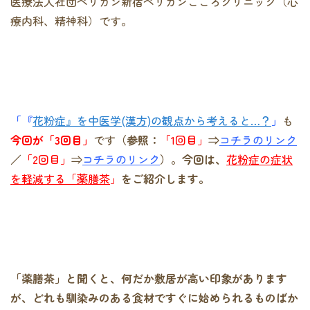
医療法人社団ペリカン新宿ペリカンこころクリニック（心
療内科、精神科）です。
「『
花粉症』を中医学(漢方)の観点から考えると…？
」
も
今回が「3回目」
です
（参照：
「1回目」
⇒
コチラのリンク
／
「2回目」
⇒
コチラのリンク
）
。
今回は、
花粉症の症状
を軽減する「薬膳茶
」
をご紹介します。
「薬膳茶」と聞くと、何だか敷居が高い印象があります
が、どれも馴染みのある食材ですぐに始められるものばか