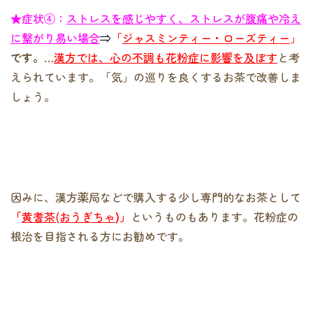
★症状④：
ストレスを感じやすく、ストレスが腹痛や冷え
に繋がり易い場合
⇒
「
ジャスミンティー・ローズティー
」
です。
…
漢方では、心の不調も花粉症に影響を及ぼす
と考
えられています。「気」の巡りを良くするお茶で改善しま
しょう。
因みに、漢方薬局などで購入する少し専門的なお茶として
「
黄耆茶(おうぎちゃ
)」
というものもあります。花粉症の
根治を目指される方にお勧めです。