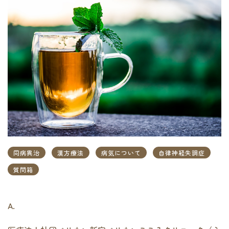
同病異治
漢方療法
病気について
自律神経失調症
質問箱
A.