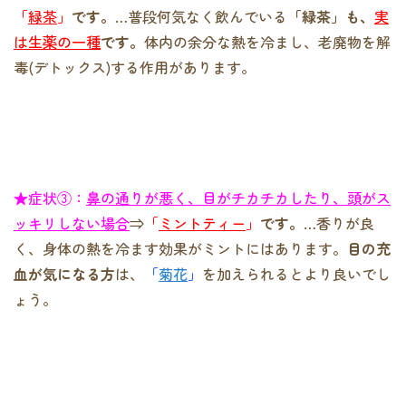
「
緑茶
」
です。
…普段何気なく飲んでいる
「緑茶」も、
実
は生薬の一種
です。
体内の余分な熱を冷まし、老廃物を解
毒(デトックス)する作用があります。
★症状③：
鼻の通りが悪く、目がチカチカしたり、頭がス
ッキリしない場合
⇒
「
ミントティー
」
です。
…香りが良
く、身体の熱を冷ます効果がミントにはあります。
目の充
血が気になる方
は、
「
菊花
」
を加えられるとより良いでし
ょう。