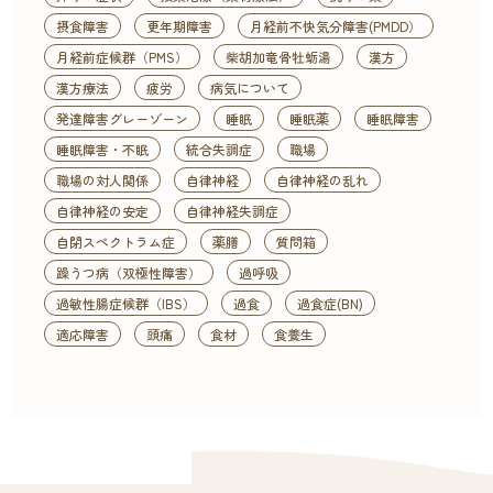
摂食障害
更年期障害
月経前不快気分障害(PMDD）
月経前症候群（PMS）
柴胡加竜骨牡蛎湯
漢方
漢方療法
疲労
病気について
発達障害グレーゾーン
睡眠
睡眠薬
睡眠障害
睡眠障害・不眠
統合失調症
職場
職場の対人関係
自律神経
自律神経の乱れ
自律神経の安定
自律神経失調症
自閉スペクトラム症
薬膳
質問箱
躁うつ病（双極性障害）
過呼吸
過敏性腸症候群（IBS）
過食
過食症(BN)
適応障害
頭痛
食材
食養生