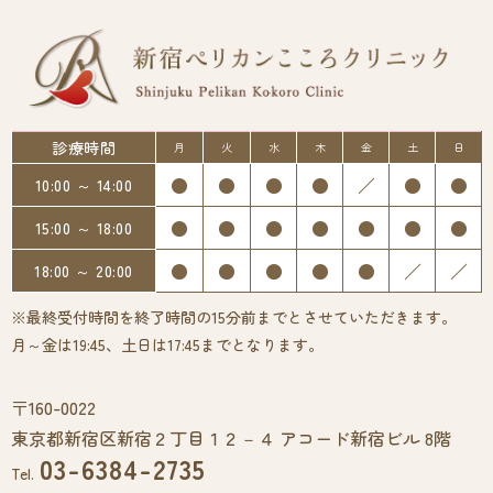
診療時間
月
火
水
木
金
土
日
●
●
●
●
／
●
●
10:00 ～ 14:00
●
●
●
●
●
●
●
15:00 ～ 18:00
●
●
●
●
●
／
／
18:00 ～ 20:00
※最終受付時間を終了時間の15分前までとさせていただきます。
月～金は19:45、土日は17:45までとなります。
〒160-0022
東京都新宿区新宿２丁目１２－４ アコード新宿ビル 8階
03-6384-2735
Tel.