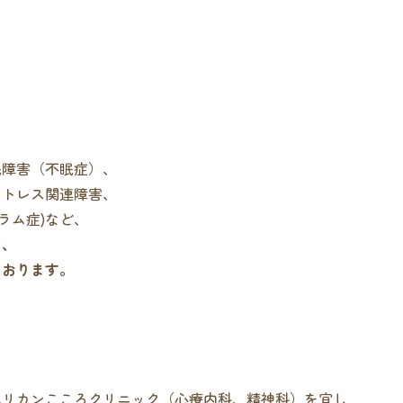
、
、
眠障害（不眠症）、
ストレス関連障害、
ラム症)など、
て、
ております。
ペリカンこころクリニック（心療内科、精神科）を宜し