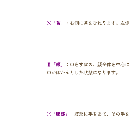
⑤「首」
：右側に首をひねります。左
⑥「顔」
：口をすぼめ、顔全体を中心
口がぽかんとした状態になります。
⑦「腹部」
：腹部に手をあて、その手