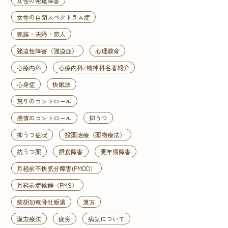
女性の発達障害
女性の自閉スペクトラム症
家族・夫婦・恋人
強迫性障害（強迫症）
心理教育
心療内科
心療内科/精神科名著紹介
心身症
快眠法
怒りのコントロール
感情のコントロール
抑うつ
抑うつ症状
投薬治療（薬物療法）
抗うつ薬
摂食障害
更年期障害
月経前不快気分障害(PMDD）
月経前症候群（PMS）
柴胡加竜骨牡蛎湯
漢方
漢方療法
疲労
病気について