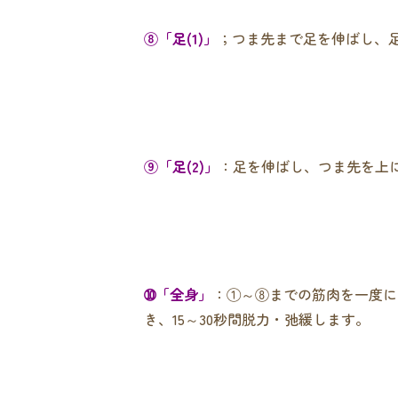
⑧「足(1)」
；つま先まで足を伸ばし、
⑨「足(2)」
：足を伸ばし、つま先を上
➉「全身」
：①～⑧までの筋肉を一度に
き、15～30秒間脱力・弛緩します。