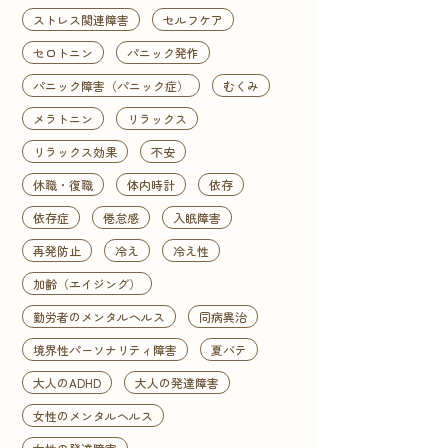
ストレス関連障害
セルフケア
セロトニン
パニック発作
パニック障害（パニック症）
むくみ
メラトニン
リラックス
リラックス効果
不安
休職・復職
体内時計
依存
依存症
倦怠感
入眠障害
再発防止
冷え
冷え性
加齢（エイジング）
勤労者のメンタルヘルス
同病異治
境界性パーソナリティ障害
夏バテ
大人のADHD
大人の発達障害
女性のメンタルヘルス