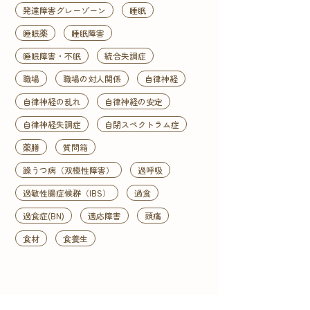
発達障害グレーゾーン
睡眠
睡眠薬
睡眠障害
睡眠障害・不眠
統合失調症
職場
職場の対人関係
自律神経
自律神経の乱れ
自律神経の安定
自律神経失調症
自閉スペクトラム症
薬膳
質問箱
躁うつ病（双極性障害）
過呼吸
過敏性腸症候群（IBS）
過食
過食症(BN)
適応障害
頭痛
食材
食養生