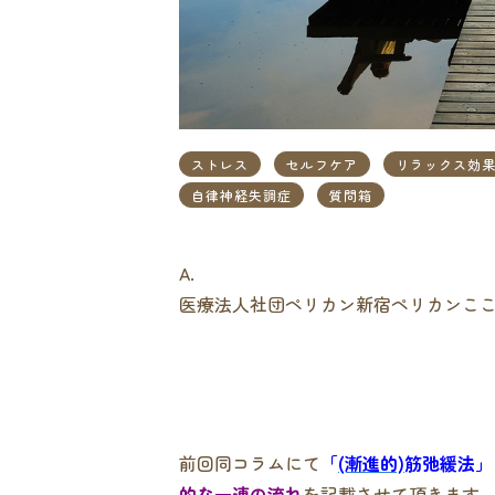
ストレス
セルフケア
リラックス効
自律神経失調症
質問箱
A.
医療法人社団ペリカン新宿ペリカンこ
前回同コラムにて
「
(漸進的)
筋弛緩法」
的な一連の流れ
を記載させて頂きます