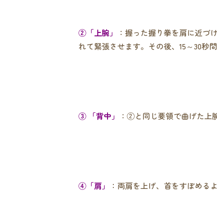
②「上腕」
：握った握り拳を肩に近づけ
れて緊張させます。その後、15～30秒
③ 「背中」
：②と同じ要領で曲げた上
④「肩」
：両肩を上げ、首をすぼめる