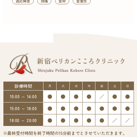
適応障害
頭痛
食材
食養生
診療時間
月
火
水
木
金
土
日
●
●
●
●
／
●
●
10:00 ～ 14:00
●
●
●
●
●
●
●
15:00 ～ 18:00
●
●
●
●
●
／
／
18:00 ～ 20:00
※最終受付時間を終了時間の15分前までとさせていただきます。