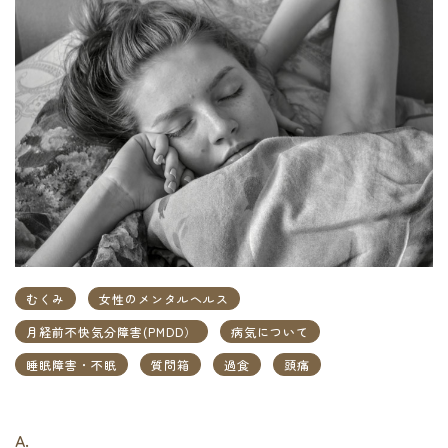
むくみ
女性のメンタルヘルス
月経前不快気分障害(PMDD）
病気について
睡眠障害・不眠
質問箱
過食
頭痛
A.