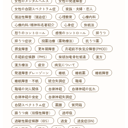
女性のメンタルヘルス
女性の発達障害
女性の自閉スペクトラム症
家族・夫婦・恋人
強迫性障害（強迫症）
心理教育
心療内科
心療内科/精神科名著紹介
心身症
快眠法
怒りのコントロール
感情のコントロール
抑うつ
抑うつ症状
投薬治療（薬物療法）
抗うつ薬
摂食障害
更年期障害
月経前不快気分障害(PMDD）
月経前症候群（PMS）
柴胡加竜骨牡蛎湯
漢方
漢方療法
疲労
病気について
発達障害グレーゾーン
睡眠
睡眠薬
睡眠障害
睡眠障害・不眠
統合失調症
職場
職場の対人関係
自律神経
自律神経の乱れ
自律神経の安定
自律神経失調症
自閉スペクトラム症
薬膳
質問箱
躁うつ病（双極性障害）
過呼吸
過敏性腸症候群（IBS）
過食
過食症(BN)