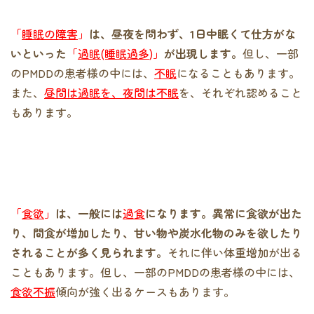
「
睡眠の障害
」
は、昼夜を問わず、1日中眠くて仕方がな
いといった
「
過眠(睡眠過多
)」
が出現します。
但し、一部
のPMDDの患者様の中には、
不眠
になることもあります。
また、
昼間は過眠を、夜間は不眠
を、それぞれ認めること
もあります。
「
食欲
」
は、一般には
過食
になります。異常に食欲が出た
り、間食が増加したり、甘い物や炭水化物のみを欲したり
されることが多く見られます。
それに伴い体重増加が出る
こともあります。但し、一部のPMDDの患者様の中には、
食欲不振
傾向が強く出るケースもあります。