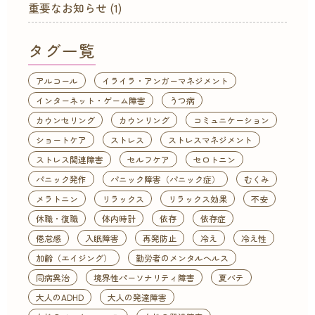
重要なお知らせ
(1)
タグ一覧
アルコール
イライラ・アンガーマネジメント
インターネット・ゲーム障害
うつ病
カウンセリング
カウンリング
コミュニケーション
ショートケア
ストレス
ストレスマネジメント
ストレス関連障害
セルフケア
セロトニン
パニック発作
パニック障害（パニック症）
むくみ
メラトニン
リラックス
リラックス効果
不安
休職・復職
体内時計
依存
依存症
倦怠感
入眠障害
再発防止
冷え
冷え性
加齢（エイジング）
勤労者のメンタルヘルス
同病異治
境界性パーソナリティ障害
夏バテ
大人のADHD
大人の発達障害