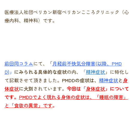
医療法人社団ペリカン新宿ペリカンこころクリニック（心
療内科、精神科）です。
前回同コラム
にて、
「
月経前不快気分障害
(以降、PMD
D
)」
にみられる具体的な症状
の内、
「
精神症状
」
に特化し
て記載させて頂きました。
PMDDの症状は、
精神症状
と
身
体症状
に大別
されています。
今回は「
身体症状
」について
です。
PMDDでよく現れる身体の症状は、「睡眠の障害」
と「食欲の異常」で
す
。