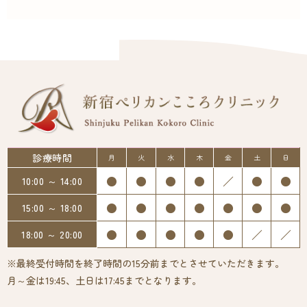
診療時間
月
火
水
木
金
土
日
●
●
●
●
／
●
●
10:00 ～ 14:00
●
●
●
●
●
●
●
15:00 ～ 18:00
●
●
●
●
●
／
／
18:00 ～ 20:00
※最終受付時間を終了時間の15分前までとさせていただきます。
月～金は19:45、土日は17:45までとなります。