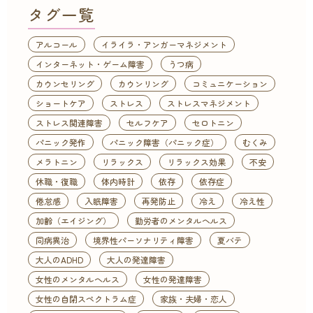
タグ一覧
アルコール
イライラ・アンガーマネジメント
インターネット・ゲーム障害
うつ病
カウンセリング
カウンリング
コミュニケーション
ショートケア
ストレス
ストレスマネジメント
ストレス関連障害
セルフケア
セロトニン
パニック発作
パニック障害（パニック症）
むくみ
メラトニン
リラックス
リラックス効果
不安
休職・復職
体内時計
依存
依存症
倦怠感
入眠障害
再発防止
冷え
冷え性
加齢（エイジング）
勤労者のメンタルヘルス
同病異治
境界性パーソナリティ障害
夏バテ
大人のADHD
大人の発達障害
女性のメンタルヘルス
女性の発達障害
女性の自閉スペクトラム症
家族・夫婦・恋人