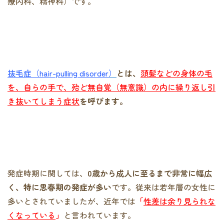
療内科、精神科）です。
抜毛症（hair-pulling disorder
）
とは、
頭髪などの身体の毛
を、自らの手で、殆ど無自覚（無意識）の内に繰り返し引
き抜いてしまう症状
を呼びます。
発症時期に関しては、
0歳から成人に至るまで非常に幅広
く、特に思春期の発症が多い
です。従来は若年層の女性に
多いとされていましたが、近年では
「
性差は余り見られな
くなっている
」
と言われています。