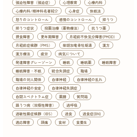
強迫性障害（強迫症）
心理教育
心療内科
心療内科/精神科名著紹介
心身症
快眠法
怒りのコントロール
感情のコントロール
抑うつ
抑うつ症状
投薬治療（薬物療法）
抗うつ薬
摂食障害
更年期障害
月経前不快気分障害(PMDD）
月経前症候群（PMS）
柴胡加竜骨牡蛎湯
漢方
漢方療法
疲労
病気について
発達障害グレーゾーン
睡眠
睡眠薬
睡眠障害
睡眠障害・不眠
統合失調症
職場
職場の対人関係
自律神経
自律神経の乱れ
自律神経の安定
自律神経失調症
自閉スペクトラム症
薬膳
質問箱
躁うつ病（双極性障害）
過呼吸
過敏性腸症候群（IBS）
過食
過食症(BN)
適応障害
頭痛
食材
食養生