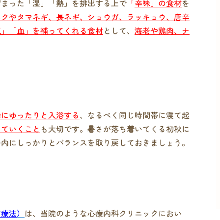
溜まった「湿」「熱」を排出する上で
「
辛味」の食材
を
ニクやタマネギ、長ネギ、ショウガ、ラッキョウ、唐辛
気」「血」を補ってくれる食材
として、
海老や鶏肉、ナ
船にゆったりと入浴する
、なるべく同じ時間帯に寝て起
していくこと
も大切です。暑さが落ち着いてくる初秋に
の内にしっかりとバランスを取り戻しておきましょう。
方療法
）
は、当院のような心療内科クリニックにおい