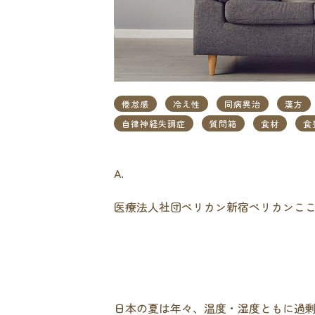
倦怠感
冷え性
同病異治
漢方
自律神経失調症
質問箱
食材
食
A.
医療法人社団ペリカン新宿ペリカンこ
日本の夏は年々、温度・湿度ともに過