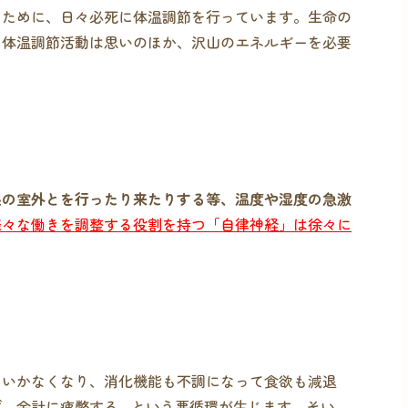
つために、日々必死に体温調節を行っています。生命の
な体温調節活動は思いのほか、沢山のエネルギーを必要
湿の室外とを行ったり来たりする等、温度や湿度の急激
様々な働きを調整する役割を持つ「自律神経」は徐々に
くいかなくなり、消化機能も不調になって食欲も減退
ず、余計に疲弊する…という悪循環が生じます。そい