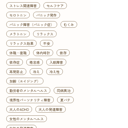
ストレス関連障害
セルフケア
セロトニン
パニック発作
パニック障害（パニック症）
むくみ
メラトニン
リラックス
リラックス効果
不安
休職・復職
体内時計
依存
依存症
倦怠感
入眠障害
再発防止
冷え
冷え性
加齢（エイジング）
勤労者のメンタルヘルス
同病異治
境界性パーソナリティ障害
夏バテ
大人のADHD
大人の発達障害
女性のメンタルヘルス