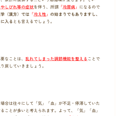
えやしびれ等の症状
を伴う、所謂
「
冷房病
」
になるので
医学（漢方）では
「
冷え性
」
の始まりでもありますし、
」
に入る
とも言えるでしょう。
必要なことは、
乱れてしまった調節機能を整える
ことで
取り戻していきましょう。
な場合は往々にして「気」「血」が不足・停滞していた
することが多いと考えられます。よって、「気」「血」