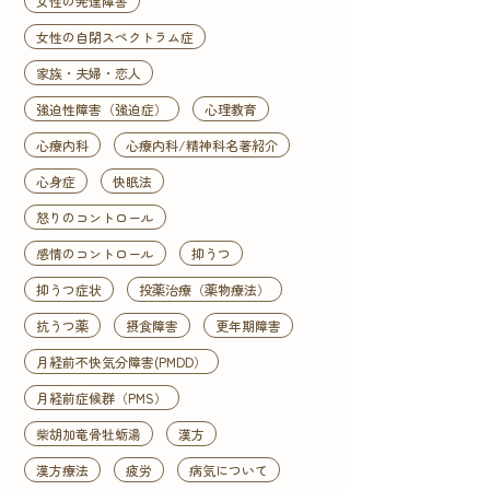
女性の発達障害
女性の自閉スペクトラム症
家族・夫婦・恋人
強迫性障害（強迫症）
心理教育
心療内科
心療内科/精神科名著紹介
心身症
快眠法
怒りのコントロール
感情のコントロール
抑うつ
抑うつ症状
投薬治療（薬物療法）
抗うつ薬
摂食障害
更年期障害
月経前不快気分障害(PMDD）
月経前症候群（PMS）
柴胡加竜骨牡蛎湯
漢方
漢方療法
疲労
病気について