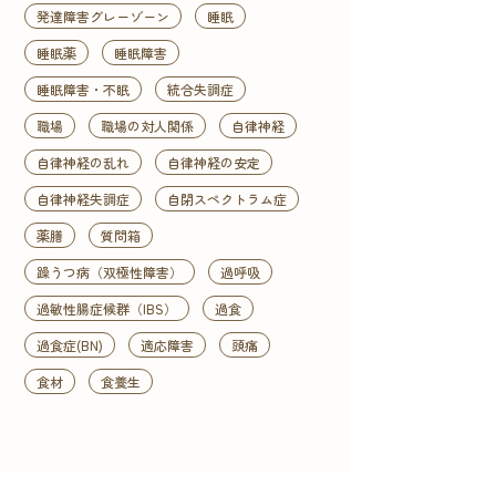
発達障害グレーゾーン
睡眠
睡眠薬
睡眠障害
睡眠障害・不眠
統合失調症
職場
職場の対人関係
自律神経
自律神経の乱れ
自律神経の安定
自律神経失調症
自閉スペクトラム症
薬膳
質問箱
躁うつ病（双極性障害）
過呼吸
過敏性腸症候群（IBS）
過食
過食症(BN)
適応障害
頭痛
食材
食養生