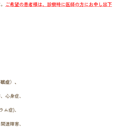
す。
ご希望の患者様は、診察時に医師の方にお申し出下
不眠症）、
害、心身症、
ラム症)、
ス関連障害、