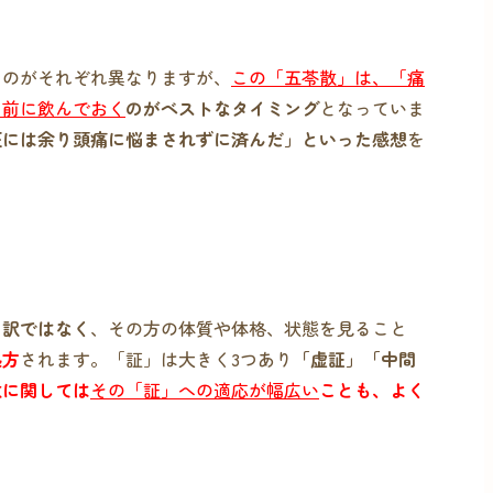
ものがそれぞれ異なりますが、
この「五苓散」は、「痛
る前に飲んでおく
のがベストなタイミング
となっていま
圧には余り頭痛に悩まされずに済んだ」といった感想
を
う訳ではなく
、その方の体質や体格、状態を見ること
処方
されます。「証」は大きく3つあり
「虚証」「中間
散に関しては
その「証」への適応が幅広い
ことも、よく