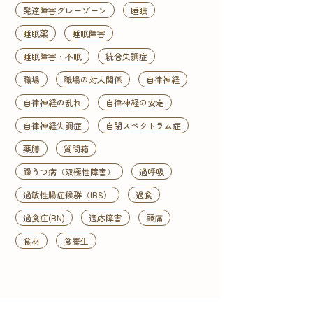
発達障害グレーゾーン
睡眠
睡眠薬
睡眠障害
睡眠障害・不眠
統合失調症
職場
職場の対人関係
自律神経
自律神経の乱れ
自律神経の安定
自律神経失調症
自閉スペクトラム症
薬膳
質問箱
躁うつ病（双極性障害）
過呼吸
過敏性腸症候群（IBS）
過食
過食症(BN)
適応障害
頭痛
食材
食養生