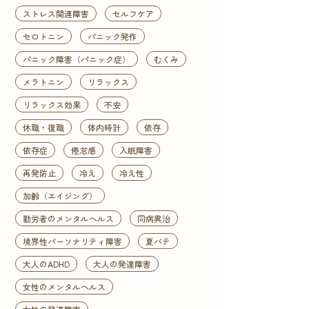
ストレス関連障害
セルフケア
セロトニン
パニック発作
パニック障害（パニック症）
むくみ
メラトニン
リラックス
リラックス効果
不安
休職・復職
体内時計
依存
依存症
倦怠感
入眠障害
再発防止
冷え
冷え性
加齢（エイジング）
勤労者のメンタルヘルス
同病異治
境界性パーソナリティ障害
夏バテ
大人のADHD
大人の発達障害
女性のメンタルヘルス