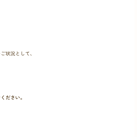
のご状況として、
せください。