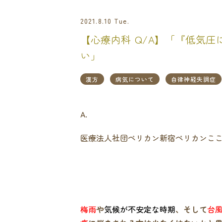
2021.8.10 Tue.
【心療内科 Q/A】「『低気
い」
漢方
病気について
自律神経失調症
A.
医療法人社団ペリカン新宿ペリカンこ
梅雨
や
気候が不安定な時期
、そして
台