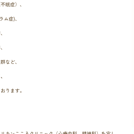
（不眠症）、
ラム症)、
害、
群、
候群など、
て、
ております。
ペリカンこころクリニック（心療内科、精神科）を宜し