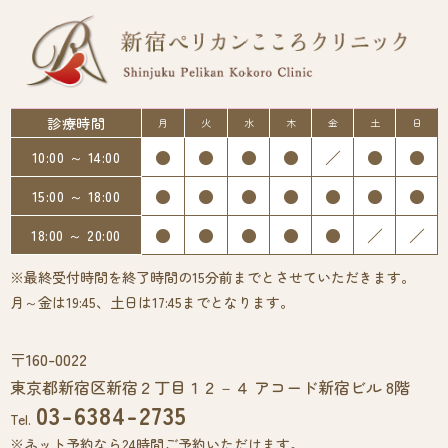
診療時間
月
火
水
木
金
土
日
●
●
●
●
／
●
●
10:00 ～ 14:00
●
●
●
●
●
●
●
15:00 ～ 18:00
●
●
●
●
●
／
／
18:00 ～ 20:00
※最終受付時間を終了時間の15分前までとさせていただきます。
月～金は19:45、土日は17:45までとなります。
〒160-0022
東京都新宿区新宿２丁目１２－４ アコード新宿ビル 8階
03-6384-2735
Tel.
※ネット予約なら24時間ご予約いただけます。