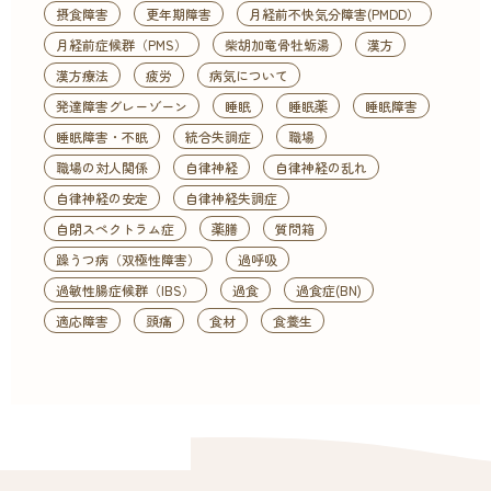
摂食障害
更年期障害
月経前不快気分障害(PMDD）
月経前症候群（PMS）
柴胡加竜骨牡蛎湯
漢方
漢方療法
疲労
病気について
発達障害グレーゾーン
睡眠
睡眠薬
睡眠障害
睡眠障害・不眠
統合失調症
職場
職場の対人関係
自律神経
自律神経の乱れ
自律神経の安定
自律神経失調症
自閉スペクトラム症
薬膳
質問箱
躁うつ病（双極性障害）
過呼吸
過敏性腸症候群（IBS）
過食
過食症(BN)
適応障害
頭痛
食材
食養生