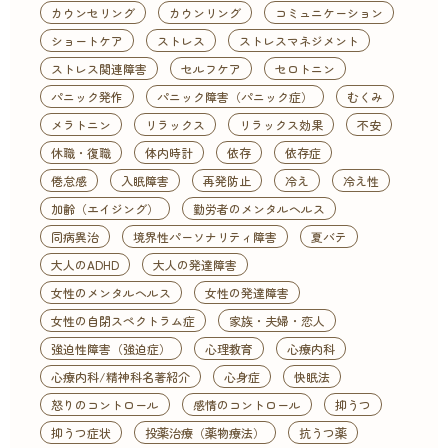
カウンセリング
カウンリング
コミュニケーション
ショートケア
ストレス
ストレスマネジメント
ストレス関連障害
セルフケア
セロトニン
パニック発作
パニック障害（パニック症）
むくみ
メラトニン
リラックス
リラックス効果
不安
休職・復職
体内時計
依存
依存症
倦怠感
入眠障害
再発防止
冷え
冷え性
加齢（エイジング）
勤労者のメンタルヘルス
同病異治
境界性パーソナリティ障害
夏バテ
大人のADHD
大人の発達障害
女性のメンタルヘルス
女性の発達障害
女性の自閉スペクトラム症
家族・夫婦・恋人
強迫性障害（強迫症）
心理教育
心療内科
心療内科/精神科名著紹介
心身症
快眠法
怒りのコントロール
感情のコントロール
抑うつ
抑うつ症状
投薬治療（薬物療法）
抗うつ薬