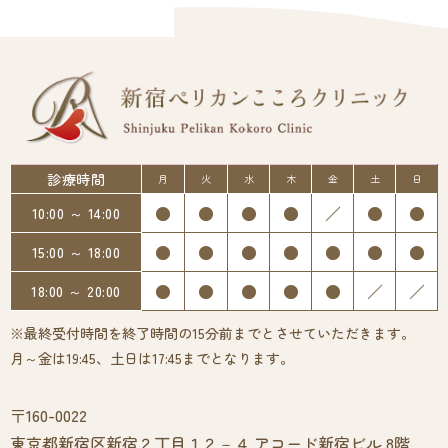
診療時間
月
火
水
木
金
土
日
●
●
●
●
／
●
●
10:00 ～ 14:00
●
●
●
●
●
●
●
15:00 ～ 18:00
●
●
●
●
●
／
／
18:00 ～ 20:00
※最終受付時間を終了時間の15分前までとさせていただきます。
月～金は19:45、土日は17:45までとなります。
〒160-0022
東京都新宿区新宿２丁目１２－４ アコード新宿ビル 8階