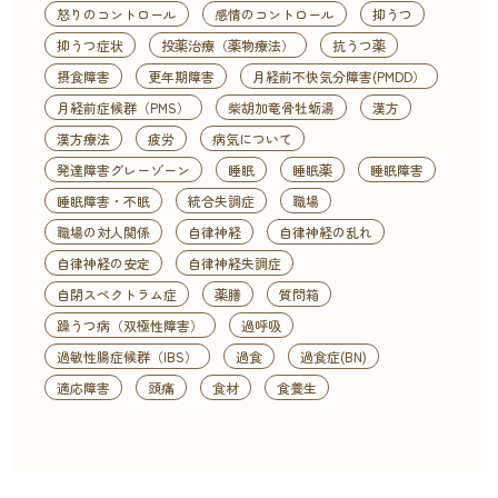
怒りのコントロール
感情のコントロール
抑うつ
抑うつ症状
投薬治療（薬物療法）
抗うつ薬
摂食障害
更年期障害
月経前不快気分障害(PMDD）
月経前症候群（PMS）
柴胡加竜骨牡蛎湯
漢方
漢方療法
疲労
病気について
発達障害グレーゾーン
睡眠
睡眠薬
睡眠障害
睡眠障害・不眠
統合失調症
職場
職場の対人関係
自律神経
自律神経の乱れ
自律神経の安定
自律神経失調症
自閉スペクトラム症
薬膳
質問箱
躁うつ病（双極性障害）
過呼吸
過敏性腸症候群（IBS）
過食
過食症(BN)
適応障害
頭痛
食材
食養生