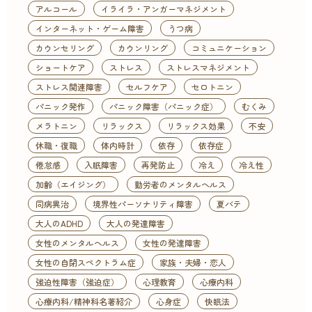
アルコール
イライラ・アンガーマネジメント
インターネット・ゲーム障害
うつ病
カウンセリング
カウンリング
コミュニケーション
ショートケア
ストレス
ストレスマネジメント
ストレス関連障害
セルフケア
セロトニン
パニック発作
パニック障害（パニック症）
むくみ
メラトニン
リラックス
リラックス効果
不安
休職・復職
体内時計
依存
依存症
倦怠感
入眠障害
再発防止
冷え
冷え性
加齢（エイジング）
勤労者のメンタルヘルス
同病異治
境界性パーソナリティ障害
夏バテ
大人のADHD
大人の発達障害
女性のメンタルヘルス
女性の発達障害
女性の自閉スペクトラム症
家族・夫婦・恋人
強迫性障害（強迫症）
心理教育
心療内科
心療内科/精神科名著紹介
心身症
快眠法