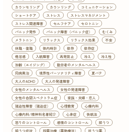
カウンセリング
カウンリング
コミュニケーション
ショートケア
ストレス
ストレスマネジメント
ストレス関連障害
セルフケア
セロトニン
パニック発作
パニック障害（パニック症）
むくみ
メラトニン
リラックス
リラックス効果
不安
休職・復職
体内時計
依存
依存症
倦怠感
入眠障害
再発防止
冷え
冷え性
加齢（エイジング）
勤労者のメンタルヘルス
同病異治
境界性パーソナリティ障害
夏バテ
大人のADHD
大人の発達障害
女性のメンタルヘルス
女性の発達障害
女性の自閉スペクトラム症
家族・夫婦・恋人
強迫性障害（強迫症）
心理教育
心療内科
心療内科/精神科名著紹介
心身症
快眠法
怒りのコントロール
感情のコントロール
抑うつ
抑うつ症状
投薬治療（薬物療法）
抗うつ薬