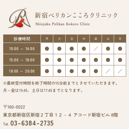
診療時間
月
火
水
木
金
土
日
●
●
●
●
／
●
●
10:00 ～ 14:00
●
●
●
●
●
●
●
15:00 ～ 18:00
●
●
●
●
●
／
／
18:00 ～ 20:00
※最終受付時間を終了時間の15分前までとさせていただきます。
月～金は19:45、土日は17:45までとなります。
〒160-0022
東京都新宿区新宿２丁目１２－４ アコード新宿ビル 8階
03-6384-2735
Tel.