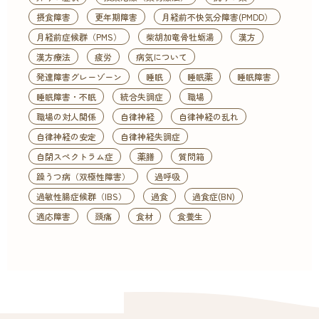
摂食障害
更年期障害
月経前不快気分障害(PMDD）
月経前症候群（PMS）
柴胡加竜骨牡蛎湯
漢方
漢方療法
疲労
病気について
発達障害グレーゾーン
睡眠
睡眠薬
睡眠障害
睡眠障害・不眠
統合失調症
職場
職場の対人関係
自律神経
自律神経の乱れ
自律神経の安定
自律神経失調症
自閉スペクトラム症
薬膳
質問箱
躁うつ病（双極性障害）
過呼吸
過敏性腸症候群（IBS）
過食
過食症(BN)
適応障害
頭痛
食材
食養生