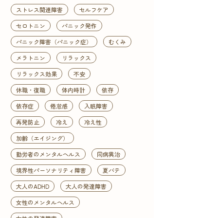
ストレス関連障害
セルフケア
セロトニン
パニック発作
パニック障害（パニック症）
むくみ
メラトニン
リラックス
リラックス効果
不安
休職・復職
体内時計
依存
依存症
倦怠感
入眠障害
再発防止
冷え
冷え性
加齢（エイジング）
勤労者のメンタルヘルス
同病異治
境界性パーソナリティ障害
夏バテ
大人のADHD
大人の発達障害
女性のメンタルヘルス