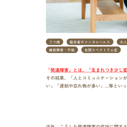
うつ病
勤労者のメンタルヘルス
大人
睡眠障害・不眠
自閉スペクトラム症
「
発達障害」とは、「生まれつき少し
その結果、「人とコミュニケーション
い」「遅刻や忘れ物が多い」…等とい
近年、こうした発達障害の症状に関す