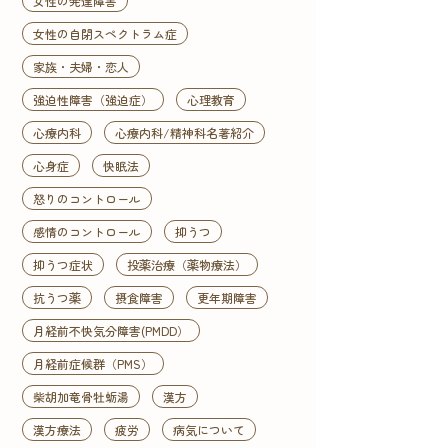
女性の発達障害
女性の自閉スペクトラム症
家族・夫婦・恋人
強迫性障害（強迫症）
心理教育
心療内科
心療内科/精神科名著紹介
心身症
快眠法
怒りのコントロール
感情のコントロール
抑うつ
抑うつ症状
投薬治療（薬物療法）
抗うつ薬
摂食障害
更年期障害
月経前不快気分障害(PMDD）
月経前症候群（PMS）
柴胡加竜骨牡蛎湯
漢方
漢方療法
疲労
病気について