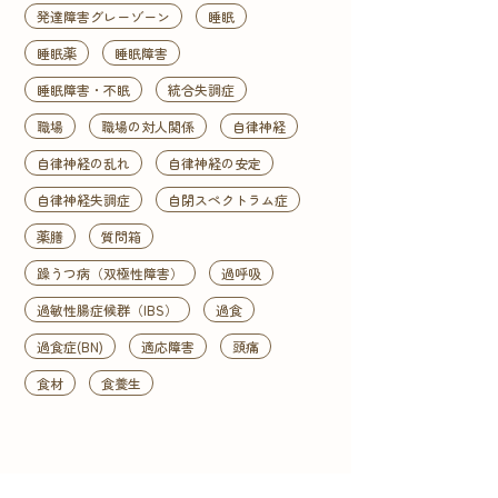
発達障害グレーゾーン
睡眠
睡眠薬
睡眠障害
睡眠障害・不眠
統合失調症
職場
職場の対人関係
自律神経
自律神経の乱れ
自律神経の安定
自律神経失調症
自閉スペクトラム症
薬膳
質問箱
躁うつ病（双極性障害）
過呼吸
過敏性腸症候群（IBS）
過食
過食症(BN)
適応障害
頭痛
食材
食養生