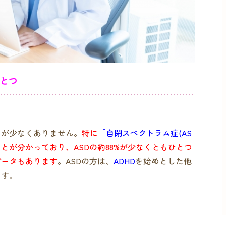
とつ
とが少なくありません。
特に
「自閉スペクトラム症(AS
とが分かっており、ASDの約88%が少なくともひとつ
データもあります
。ASDの方は、
ADHD
を始めとした他
ます。