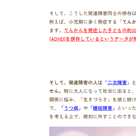
そして、こうした発達障害同士の併存
例えば、小児期に多く発症する「
てん
ます。
てんかんを発症した子どもの約2
(ADHD)を併存しているというデータ
そして、発達障害の人は
「
二次障害
」
せん。
特に大人になって社会に出ると
関係に悩み、「生きづらさ」を感じ続
で、
「
うつ病
」
や
「
睡眠障害
」
といっ
を考える上で、絶対に外すことのでき