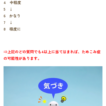
4 中程度
5 ↓
6 かなり
7 ↓
8 極度に
⇒上記のどの質問でも4以上に当てはまれば、ためこみ症
の可能性があります。