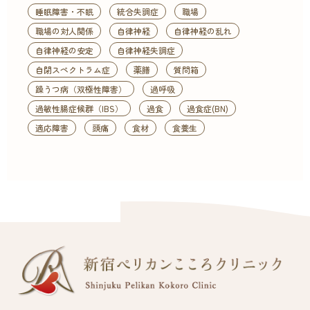
睡眠障害・不眠
統合失調症
職場
職場の対人関係
自律神経
自律神経の乱れ
自律神経の安定
自律神経失調症
自閉スペクトラム症
薬膳
質問箱
躁うつ病（双極性障害）
過呼吸
過敏性腸症候群（IBS）
過食
過食症(BN)
適応障害
頭痛
食材
食養生