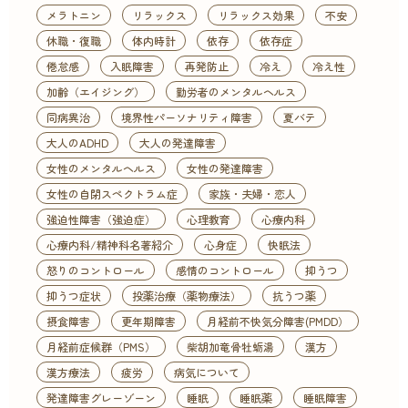
メラトニン
リラックス
リラックス効果
不安
休職・復職
体内時計
依存
依存症
倦怠感
入眠障害
再発防止
冷え
冷え性
加齢（エイジング）
勤労者のメンタルヘルス
同病異治
境界性パーソナリティ障害
夏バテ
大人のADHD
大人の発達障害
女性のメンタルヘルス
女性の発達障害
女性の自閉スペクトラム症
家族・夫婦・恋人
強迫性障害（強迫症）
心理教育
心療内科
心療内科/精神科名著紹介
心身症
快眠法
怒りのコントロール
感情のコントロール
抑うつ
抑うつ症状
投薬治療（薬物療法）
抗うつ薬
摂食障害
更年期障害
月経前不快気分障害(PMDD）
月経前症候群（PMS）
柴胡加竜骨牡蛎湯
漢方
漢方療法
疲労
病気について
発達障害グレーゾーン
睡眠
睡眠薬
睡眠障害