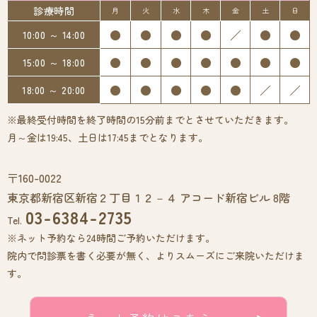
診療時間
月
火
水
木
金
土
日
●
●
●
●
／
●
●
10:00 ～ 14:00
●
●
●
●
●
●
●
15:00 ～ 18:00
●
●
●
●
●
／
／
18:00 ～ 20:00
※最終受付時間を終了時間の15分前までとさせていただきます。
月～金は19:45、土日は17:45までとなります。
〒160-0022
東京都新宿区新宿２丁目１２－４ アコード新宿ビル 8階
03-6384-2735
Tel.
※ネット予約なら24時間ご予約いただけます。
院内で問診票を書く必要が無く、よりスムーズにご来院いただけま
す。